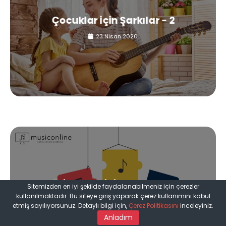
Çocuklar için Şarkılar - 2
23 Nisan 2020
Müzisyenler için Dayanışma
Sitemizden en iyi şekilde faydalanabilmeniz için çerezler
Fonları
kullanılmaktadır. Bu siteye giriş yaparak çerez kullanımını kabul
etmiş sayılıyorsunuz. Detaylı bilgi için,
Çerez Politikasını
inceleyiniz.
18 Nisan 2020
Anladım