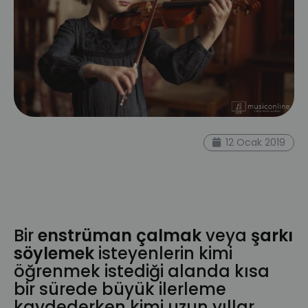
okul
müzik eğitimi
müzik dersi
şarkı
şan
12 Ocak 2019
enstrüman
çocuk gelişimi
erken yaş
konservatuvar
müzikal
yetenek
yetenek sınavı
juri
meslek
çalışma
özel
güzelsanatlar
Bir
enstrüman çalmak
veya
şarkı
söylemek
isteyenlerin kimi
öğrenmek istediği alanda kısa
bir sürede büyük ilerleme
kaydederken kimi uzun yıllar