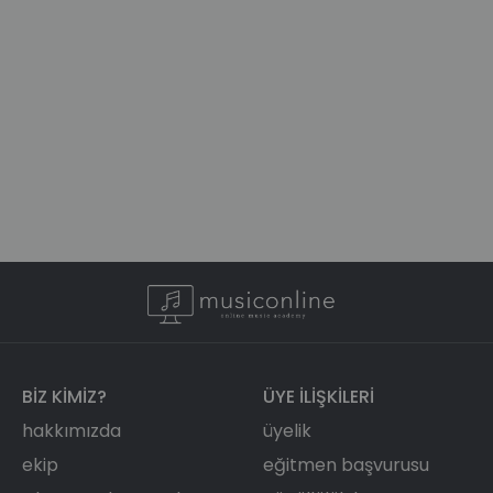
BIZ KIMIZ?
ÜYE ILIŞKILERI
hakkımızda
üyelik
ekip
eğitmen başvurusu