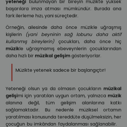
yeteneği
bulunmayan bir bireyin müzikte yüksek
başarılara imza atması mümkündür. Burada ana
fark ilerleme hızı, yani süreçtedir.
Örneğin, ailesinde daha önce müzikle uğraşmış
kişilerin
(yani beyninin sağ lobunu daha aktif
kullanmış bireylerin)
çocukları, daha önce hiç
müzik
le uğraşmamış ebeveynlerin çocuklarından
daha hızlı bir
müzikal gelişim
gösteriyorlar.
Müzikte yetenek sadece bir başlangıçtır!
Yeteneği olsun ya da olmasın çocukların
müzikal
gelişi
mi için yaratılan uygun ortam, yalnızca
müzik
alanına değil, tüm gelişim alanlarına katkı
sağlamaktadır. Bu nedenle müziksel ortamın
yaratılması konusunda tereddüte düşülmeksizin, her
çocuğun bu imkândan faydalanması sağlanabilir.