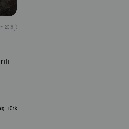
ım 2018
ılı
.
miş
Türk