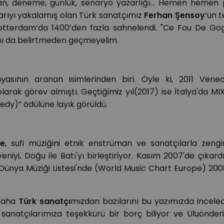
man, deneme, günlük, senaryo yazarlığı… Hemen hemen 
arıyı yakalamış olan Türk sanatçımız
Ferhan Şensoy
’un t
otterdam’da 1400’den fazla sahnelendi. "Ce Fou De Gogo
ğını da belirtmeden geçmeyelim.
yasının aranan isimlerinden biri. Öyle ki, 2011 Vened
 olarak görev almıştı. Geçtiğimiz yıl(2017) ise İtalya'da MI
edy)” ödülüne layık görüldü.
de
, sufi müziğini etnik enstrüman ve sanatçılarla zengin
eniyi, Doğu ile Batı'yı birleştiriyor. Kasım 2007'de çıkardı
 Dünya Müziği Listesi'nde (World Music Chart Europe) 2008
 daha
Türk sanatçı
mızdan bazılarını bu yazımızda inceled
 sanatçılarımıza teşekkürü bir borç biliyor ve Uluönder