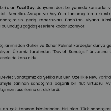
biri olan
Fazıl Say
, dünyanın dört bir yanında konserler 
yanist. Amerika, Avrupa ve Asya’nın tanınmış tüm orkestr
anatçımızın geniş repertuvarı Bach’tan Viyana Klasikl
a bulunduğu çağdaş eserlere kadar uzanıyor.
tçılarımızdan Güher ve Süher Pekinel kardeşler dünya g
 alıyor. Ülkemiz tarafından "Devlet Sanatçısı" ünvanına 
gesele de konu oldu.
r Devlet Sanatçımız da Şefika Kutluer. Özellikle New York’
ismiyle tanınan sanatçımız başarılı bir flüt virtüözü. Ay
mızın eserlerine ait disklerdi.
e en çok tanınan isimlerinden biri olan Türk sanatçım