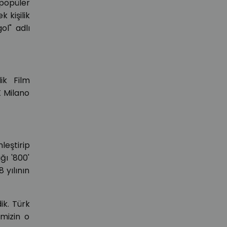
popüler
ek kişilik
l" adlı
ik Film
X Milano
leştirip
ğı '800'
 yılının
ik. Türk
imizin o