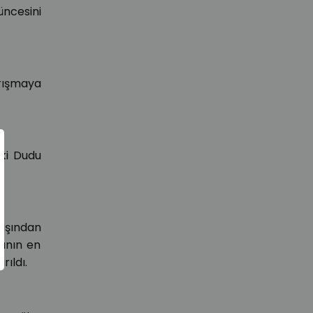
üncesini
rışmaya
 ki Dudu
yaşından
yanın en
rıldı.