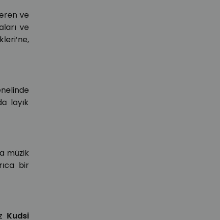
veren ve
aları ve
eri’ne,
enelinde
da layık
da müzik
rıca bir
ız
Kudsi