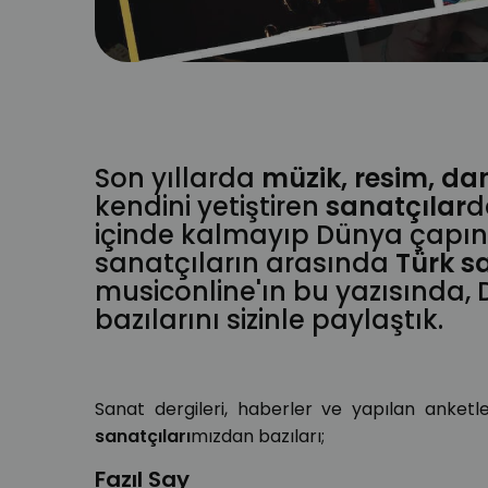
Türk Müziği
Fazıl Say
türkiye
türk sanatçı
ünlüler
idil 
şensoy
Son yıllarda
müzik, resim, da
kendini yetiştiren
sanatçılar
d
içinde kalmayıp Dünya çapınd
sanatçıların arasında
Türk s
musiconline'ın bu yazısında,
bazılarını sizinle paylaştık.
Sanat dergileri, haberler ve yapılan anket
sanatçıları
mızdan bazıları;
Fazıl Say