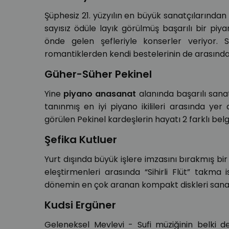
Şüphesiz 21. yüzyılın en büyük sanatçılarından 
sayısız ödüle layık görülmüş başarılı bir pi
önde gelen şefleriyle konserler veriyor. S
romantiklerden kendi bestelerinin de arasınd
Güher-Süher Pekinel
Yine
piyano anasanat
alanında başarılı sana
tanınmış en iyi piyano ikilileri arasında yer
görülen Pekinel kardeşlerin hayatı 2 farklı bel
Şefika Kutluer
Yurt dışında büyük işlere imzasını bırakmış bi
eleştirmenleri arasında “Sihirli Flüt” takma 
dönemin en çok aranan kompakt diskleri sanatçı
Kudsi Ergüner
Geleneksel Mevlevi - Sufi müziğinin belki d