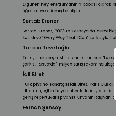
Ergüner
,
ney enstrümanı
nın babası olarak nit
öğretmeye adamış bir bilgin.
Sertab Erener
Sertab Erener, 2003’te Letonya’da gerçekle
katıldı ve “Every Way That I Can” şarkısıyla 1. o
Tarkan Tevetoğlu
Türkiye’nin mega starı olarak tanınan
Tarka
şarkısı, Rusya’da 1 milyon satış rakamına ulaşar
İdil Biret
Türk piyano sanatçısı İdil Biret
, Paris Ulusal 
itibaren çeşitli dünya sahnelerinde yer aldı.
geniş repertuvarlı piyanisti unvanını taşıyan İdi
Ferhan Şensoy