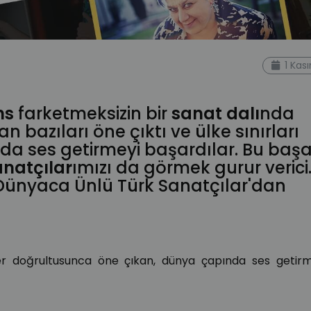
biret
mercan dede
şefika kutluer
serra yılmaz
ferhan
1 Kas
ns
farketmeksizin bir
sanat dalı
nda
an bazıları öne çıktı ve ülke sınırları
a ses getirmeyi başardılar. Bu başar
anatçılar
ımızı da görmek gurur verici
 Dünyaca Ünlü Türk Sanatçılar'dan
ler doğrultusunca öne çıkan, dünya çapında ses getir