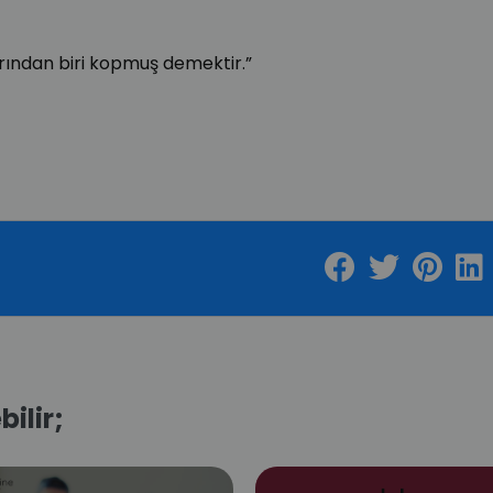
arından biri kopmuş demektir.”
bilir;