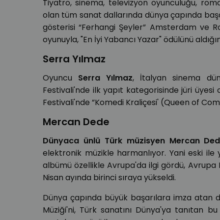
Tiyatro, sinema, televizyon oyunculuğu, ro
olan tüm sanat dallarında dünya çapında baş
gösterisi “Ferhangi Şeyler” Amsterdam ve R
oyunuyla, "En İyi Yabancı Yazar" ödülünü aldı
Serra Yılmaz
Oyuncu
Serra Yılmaz
, İtalyan sinema dün
Festivali'nde ilk yapıt kategorisinde jüri üyesi
Festivali'nde ”Komedi Kraliçesi' (Queen of Com
Mercan Dede
Dünyaca ünlü Türk müzisyen Mercan De
elektronik müzikle harmanlıyor. Yani eski ile y
albümü özellikle Avrupa'da ilgi gördü, Avrupa
Nisan ayında birinci sıraya yükseldi.
Dünya çapında büyük başarılara imza atan
Müziği'ni, Türk sanatını Dünya'ya tanıtan bu