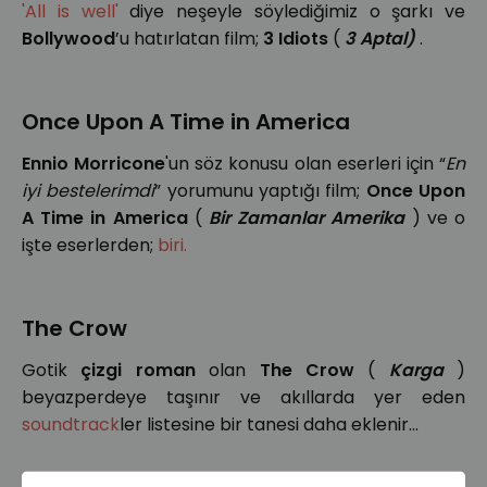
'All is well'
diye neşeyle söylediğimiz o şarkı ve
Bollywood
’u hatırlatan film;
3 Idiots
(
3 Aptal)
.
Once Upon A Time in America
Ennio Morricone
'un söz konusu olan eserleri için “
En
iyi bestelerimdi
” yorumunu yaptığı film;
Once Upon
A Time in America
(
Bir Zamanlar Amerika
) ve o
işte eserlerden;
biri.
The Crow
Gotik
çizgi roman
olan
The Crow
(
Karga
)
beyazperdeye taşınır ve akıllarda yer eden
soundtrack
ler listesine bir tanesi daha eklenir...