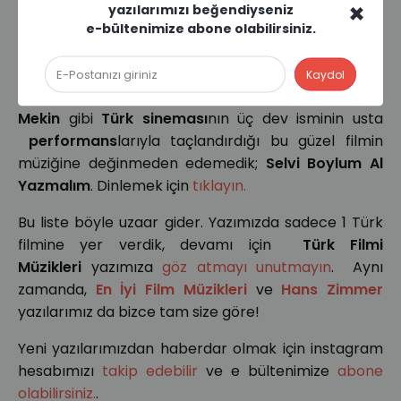
×
yazılarımızı beğendiyseniz
Selvi Boylum Al Yazmalım
e-bültenimize abone olabilirsiniz.
Listemizin son sırasında; "
Sevgi neydi? Sevgi iyilikti,
dostluktu. Sevgi, emekti.
” repliği ile akıllara
kazınan,
Türkan Şoray
,
Kadir İnanır
ve
Ahmet
Mekin
gibi
Türk sineması
nın üç dev isminin usta
performans
larıyla taçlandırdığı bu güzel filmin
müziğine değinmeden edemedik;
Selvi Boylum Al
Yazmalım
. Dinlemek için
tıklayın.
Bu liste böyle uzaar gider. Yazımızda sadece 1 Türk
filmine yer verdik, devamı için
Türk Filmi
Müzikleri
yazımıza
göz atmayı unutmayın
. Aynı
zamanda,
En İyi Film Müzikleri
ve
Hans Zimmer
yazılarımız da bizce tam size göre!
Yeni yazılarımızdan haberdar olmak için instagram
hesabımızı
takip edebilir
ve e bültenimize
abone
olabilirsiniz.
.