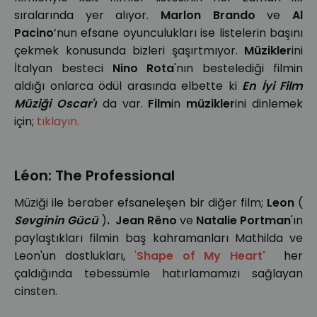
sıralarında yer alıyor.
Marlon Brando
ve
Al
Pacino
’nun efsane oyunculukları ise listelerin başını
çekmek konusunda bizleri şaşırtmıyor.
Müzikler
ini
İtalyan besteci
Nino Rota
'nın bestelediği filmin
aldığı onlarca ödül arasında elbette ki
En İyi Film
Müziği Oscar'ı
da var.
Film
in
müzikler
ini dinlemek
için;
tıklayın.
Léon: The Professional
Müziği ile beraber efsaneleşen bir diğer film;
Leon
(
Sevginin Gücü
)
.
Jean Rêno
ve
Natalie Portman
'ın
paylaştıkları filmin baş kahramanları Mathilda ve
Leon'un dostlukları,
'
Shape of My Heart'
her
çaldığında tebessümle hatırlamamızı sağlayan
cinsten.