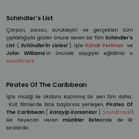
Schindler’s List
Çarpıcı, sarsıcı, sürükleyici ve gerçekleri tüm
çıplaklığıyla gözler önüne seren bir film
Schindler’s
List
(
Schindler'in Listesi
)
.
İşte
Itzhak Perlman
ve
John Williams
’ın önünde saygıyla eğildimiz o
soundtrack
.
Pirates Of The Caribbean
İşte müziği ile akıllara kazınmış bir seri film daha..
Kült filmlerde liste başlarına yerleşen,
Pirates Of
The Caribbean
(
Karayip Korsanları
).
Soundtrack
'i
ise heyecan veren
müzikler
liste
sinde de ilk
sıralarda.