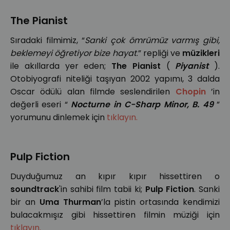
The Pianist
Sıradaki filmimiz, “
Sanki çok ömrümüz varmış gibi,
beklemeyi öğretiyor bize hayat
.” repliği ve
müzikleri
ile akıllarda yer eden;
The Pianist
(
Piyanist
).
Otobiyografi niteliği taşıyan 2002 yapımı, 3 dalda
Oscar ödülü alan filmde seslendirilen
Chopin
’in
değerli eseri “
Nocturne in C-Sharp Minor, B. 49
”
yorumunu dinlemek için
tıklayın.
Pulp Fiction
Duyduğumuz an kıpır kıpır hissettiren o
soundtrack
'in sahibi film tabii ki;
Pulp Fiction
. Sanki
bir an
Uma Thurman
’la pistin ortasında kendimizi
bulacakmışız gibi hissettiren filmin müziği için
tıklayın.