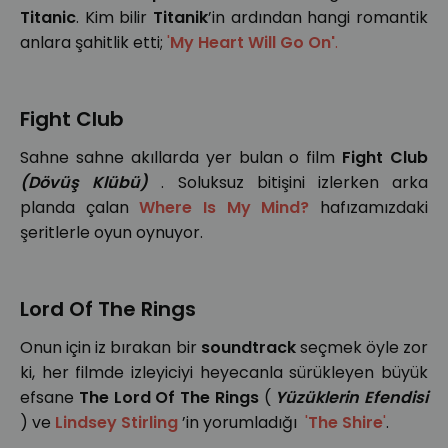
Titanic
. Kim bilir
Titanik
’in ardından hangi romantik
anlara şahitlik etti;
'
My Heart Will Go On'
.
Fight Club
Sahne sahne akıllarda yer bulan o film
Fight Club
(Dövüş Klübü)
. Soluksuz bitişini izlerken arka
planda çalan
Where Is My Mind?
hafızamızdaki
şeritlerle oyun oynuyor.
Lord Of The Rings
Onun için iz bırakan bir
soundtrack
seçmek öyle zor
ki, her filmde izleyiciyi heyecanla sürükleyen büyük
efsane
The Lord Of The Rings
(
Yüzüklerin Efendisi
) ve
Lindsey Stirling
’in yorumladığı
'
The Shire
'
.