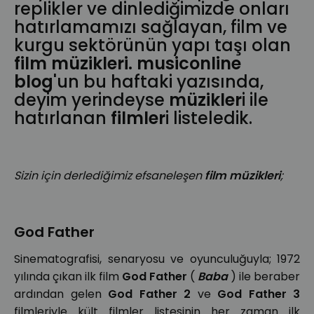
replikler ve dinlediğimizde onları
hatırlamamızı sağlayan, film ve
kurgu sektörünün yapı taşı olan
film müzikleri.
musiconline
blog
'un bu haftaki yazısında,
deyim yerindeyse
müzikler
i ile
hatırlanan
filmler
i listeledik.
Sizin için derlediğimiz efsaneleşen
film müzikleri
;
God Father
Sinematografisi, senaryosu ve oyunculuğuyla; 1972
yılında çıkan ilk film
God Father
(
Baba
) ile beraber
ardından gelen
God Father 2
ve
God Father 3
filmleriyle kült filmler listesinin her zaman ilk