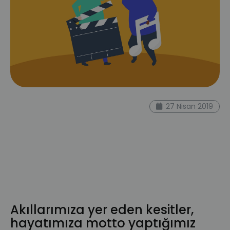
ederlezi
sektör
film müzikleri
müzik
27 Nisan 2019
oscar
god father müzik
kurgu
en iyi
film
nino rota
Piyanist
Chopin
nocturne
hayalet
Dövüş klübü
çingeneler zamanı
senfonik
müzik liste
Itzhak Perlman
Schindler'in Listesi
Karayip Korsanları
Kadın Kokusu
tango
Zincirsiz
3 Aptal
selvi boylum
Akıllarımıza yer eden kesitler,
hayatımıza motto yaptığımız