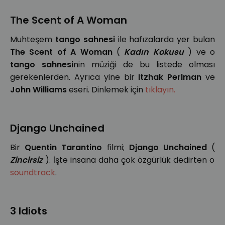
The Scent of A Woman
Muhteşem
tango sahnesi
ile hafızalarda yer bulan
The Scent of A Woman
(
Kadın Kokusu
) ve o
tango sahnesi
nin müziği de bu listede olması
gerekenlerden. Ayrıca yine bir
Itzhak Perlman
ve
John Williams
eseri. Dinlemek için
tıklayın.
Django Unchained
Bir
Quentin Tarantino
filmi;
Django Unchained
(
Zincirsiz
). İşte insana daha çok özgürlük dedirten o
soundtrack
.
3 Idiots