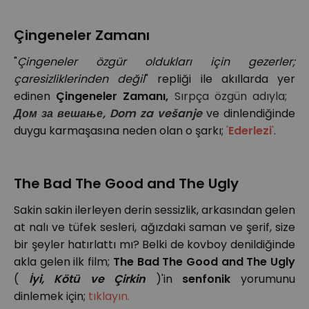
Çingeneler Zamanı
"
Çingeneler özgür oldukları için gezerler;
çaresizliklerinden değil
" repliği ile akıllarda yer
edinen
Çingeneler Zamanı,
Sırpça özgün adıyla;
Дом за вешање, Dom za vešanje
ve dinlendiğinde
duygu karmaşasına neden olan o şarkı;
'
Ederlezi
'
.
The Bad The Good and The Ugly
Sakin sakin ilerleyen derin sessizlik, arkasından gelen
at nalı ve tüfek sesleri, ağızdaki saman ve şerif, size
bir şeyler hatırlattı mı? Belki de kovboy denildiğinde
akla gelen ilk film;
The Bad The Good and The Ugly
(
İyi, Kötü ve Çirkin
)'in
senfonik
yorumunu
dinlemek için;
tıklayın.