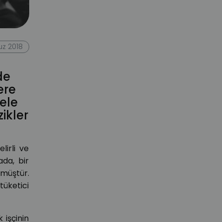
z 2018
de
ere
ele
ikler
irli ve
ada, bir
lmüştür.
tüketici
 işçinin