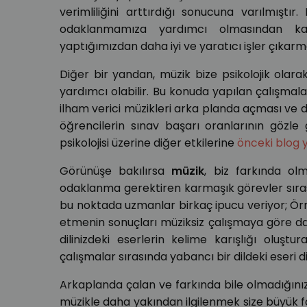
verimliliğini arttırdığı sonucuna varılmıştı
odaklanmamıza yardımcı olmasından kayn
yaptığımızdan daha iyi ve yaratıcı işler çıkarm
Diğer bir yandan, müzik bize psikolojik ola
yardımcı olabilir. Bu konuda yapılan çalışmal
ilham verici müzikleri arka planda açması ve de
öğrencilerin sınav başarı oranlarının gözle 
psikolojisi üzerine diğer etkilerine
önceki blog 
Görünüşe bakılırsa
müzik
, biz farkında ol
odaklanma gerektiren karmaşık görevler sıras
bu noktada uzmanlar birkaç ipucu veriyor; Ör
etmenin sonuçları müziksiz çalışmaya göre da
dilinizdeki eserlerin kelime karışlığı oluşt
çalışmalar sırasında yabancı bir dildeki eseri di
Arkaplanda çalan ve farkında bile olmadığını
müzikle daha yakından ilgilenmek size büyük f