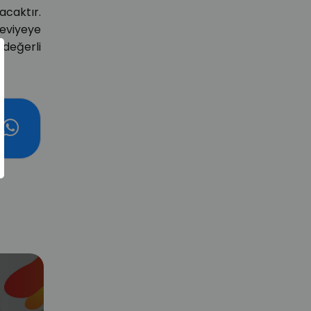
acaktır.
 seviyeye
 değerli