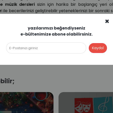
ne müzik dersleri
sizin için harika bir başlangıç yeri ol
r
i ile becerilerinizi geliştirebilir yeteneklerinizi bir sonraki
anışlı olmasının yanı sıra, bu şekilde yukarıda belirtilen
×
riminizi arttırabilirsiniz.
yazılarımızı beğendiyseniz
e-bültenimize abone olabilirsiniz.
bilir;