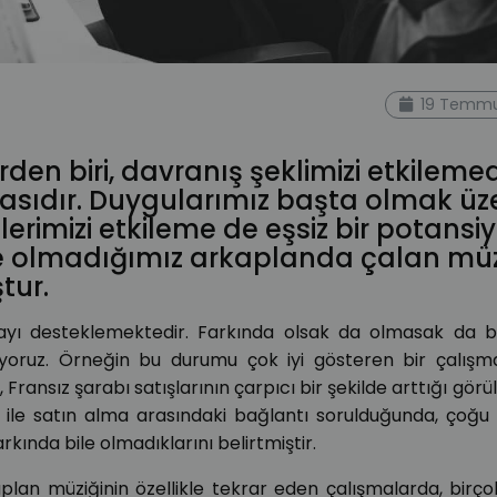
müzik
fon müzik
19 Temmu
erden biri, davranış şeklimizi etkileme
masıdır. Duygularımız başta olmak üz
erimizi etkileme de eşsiz bir potansiy
bile olmadığımız arkaplanda çalan müz
tur.
ayı desteklemektedir. Farkında olsak da olmasak da bel
iyoruz. Örneğin bu durumu çok iyi gösteren bir çalışm
Fransız şarabı satışlarının çarpıcı bir şekilde arttığı görü
i ile satın alma arasındaki bağlantı sorulduğunda, çoğu 
rkında bile olmadıklarını belirtmiştir.
lan müziğinin özellikle tekrar eden çalışmalarda, birçok