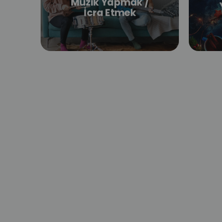
Müzik Yapmak /
İcra Etmek