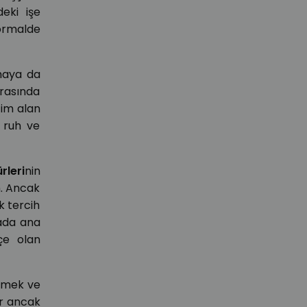
deki işe
ormalde
kmaya da
ırasında
tim alan
n ruh ve
rleri
nin
m. Ancak
k tercih
rada ana
kçe olan
enmek ve
or ancak