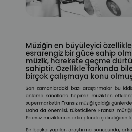
müzik eğitimi
müzik blog
çevrimiçi müzik
arkaplan 
Müziğin en büyüleyici özellikl
esrarengiz bir güce sahip ol
müzik
, harekete geçme dürtül
sahiptir. Özellikle farkında 
birçok çalışmaya konu olmuş
Son zamanlardaki bazı araştırmalar bu iddi
anlamlı kanallarla hepimiz müzikten etkilen
süpermarketin Fransız müziği çaldığı günlerde, 
Daha da önemlisi, tüketicilere Fransız müziğ
Fransız müziklerinin arka planda çalındığının fa
Bir başka yapılan araştırma sonucunda, arkap