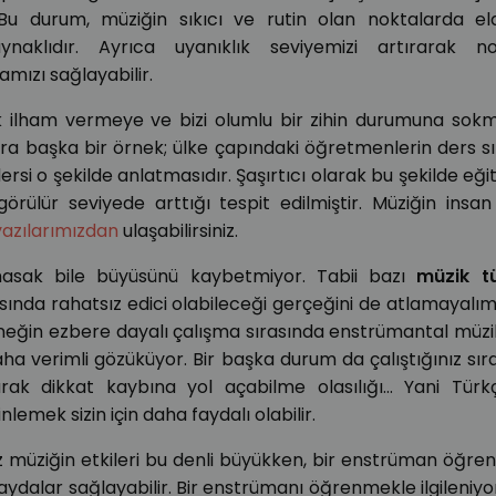
r. Bu durum, müziğin sıkıcı ve rutin olan noktalarda el
aklıdır. Ayrıca uyanıklık seviyemizi artırarak n
amızı sağlayabilir.
rak ilham vermeye ve bizi olumlu bir zihin durumuna so
ara başka bir örnek; ülke çapındaki öğretmenlerin ders s
rsi o şekilde anlatmasıdır. Şaşırtıcı olarak bu şekilde eği
görülür seviyede arttığı tespit edilmiştir. Müziğin insa
yazılarımızdan
ulaşabilirsiniz.
masak bile büyüsünü kaybetmiyor. Tabii bazı
müzik tü
ında rahatsız edici olabileceği gerçeğini de atlamayalı
neğin ezbere dayalı çalışma sırasında enstrümantal müzi
ha verimli gözüküyor. Bir başka durum da çalıştığınız sı
urarak dikkat kaybına yol açabilme olasılığı… Yani Tür
nlemek sizin için daha faydalı olabilir.
z müziğin etkileri bu denli büyükken, bir enstrüman öğr
aydalar sağlayabilir. Bir enstrümanı öğrenmekle ilgileniy