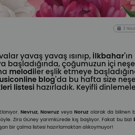
sözleri
bahar
bahar müzikleri
ilkbahar
nevruz
spotify
3 Nis
luk
mevsim
güzel hava
heyecan
başlangıç
hoşgeldin
avalar yavaş yavaş ısınıp,
İlkbahar'
ın
a başladığında, çoğumuzun içi neşe
ına
melodi
ler eşlik etmeye başladığın
siconline blog
'da bu hafta size neş
leri
listesi
hazırladık. Keyifli dinlemele
tlanıyor.
Nevruz
,
Nowruz
veya
Noruz
olarak da bilinen 
öyle. Zira Güney yarımkürede kış başlıyor. Fakat bu bizi
şan bir çalma listesi hazırlamaktan alıkoymuyor!