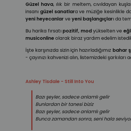
Güzel hava
, ılık bir meltem, cıvıldayan kuş
insanı
güzel sanatlar
a ve müziğe kesinlikle d
yeni heyecanlar
ve
yeni başlangıçlar
ı da tem
Bu harika fırsatı
pozitif, mod
yükselten ve
eğl
musiconline
olarak biraz yardım edelim istedi
İşte karşınızda sizin için hazırladığımız
bahar ş
- çayınızı kahvenizi alın, listemizdeki şarkıları 
Ashley Tisdale - Still Into You
Bazı şeyler, sadece anlamlı gelir
Bunlardan bir tanesi biziz
Bazı şeyler, sadece anlamlı gelir
Bunca zamandan sonra, seni hala seviyo