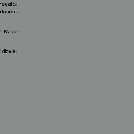
havalar
r dönem,
. Biz de
l dizeler