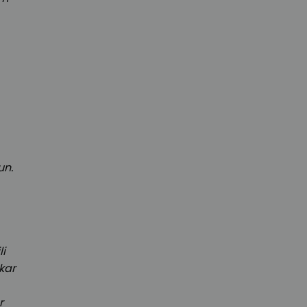
un.
i
kar
r