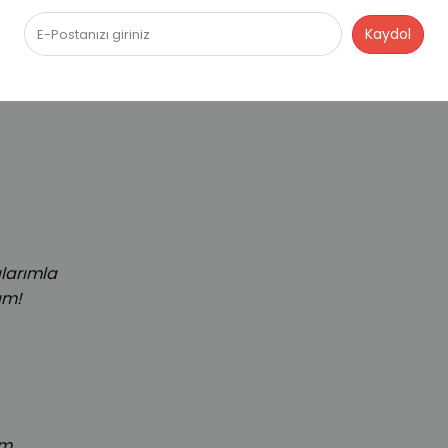
çtı
ünler geldi
ılarımla
ım!
um