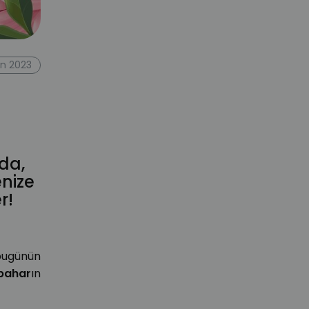
an 2023
da,
enize
r!
bugünün
bahar
ın