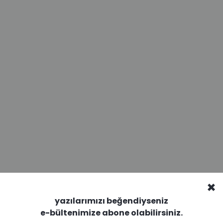
×
yazılarımızı beğendiyseniz
e-bültenimize abone olabilirsiniz.