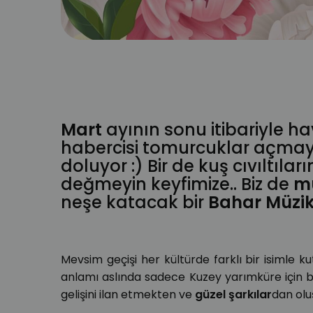
müzik dersi
online eğitim
müzik dinle
müzikler
şarkı 
liste
şarkı sözü
şarkı listesi
müzik dersleri
neşe
mutlu
pozitif mod
keyifli
Mart
ayının sonu itibariyle h
habercisi tomurcuklar açmay
doluyor :) Bir de kuş cıvıltılar
değmeyin keyfimize.. Biz de
mu
neşe katacak bir
Bahar Müzik
Mevsim geçişi her kültürde farklı bir isimle ku
anlamı aslında sadece Kuzey yarımküre için b
gelişini ilan etmekten ve
güzel şarkılar
dan olu