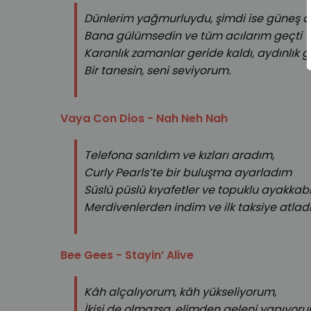
Dünlerim yağmurluydu, şimdi ise güneş a
Bana gülümsedin ve tüm acılarım geçti
Karanlık zamanlar geride kaldı, aydınlık g
Bir tanesin, seni seviyorum.
Vaya Con Dios - Nah Neh Nah
Telefona sarıldım ve kızları aradım,
Curly Pearls’te bir buluşma ayarladım
Süslü püslü kıyafetler ve topuklu ayakkab
Merdivenlerden indim ve ilk taksiye atlad
Bee Gees - Stayin’ Alive
Kâh alçalıyorum, kâh yükseliyorum,
İkisi de olmazsa, elimden geleni yapıyor