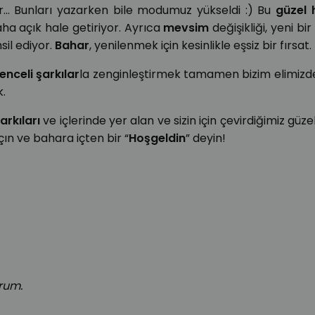
lar… Bunları yazarken bile modumuz yükseldi :) Bu
güzel 
aha açık hale getiriyor. Ayrıca
mevsim
değişikliği, yeni bi
sil ediyor.
Bahar
, yenilenmek için kesinlikle eşsiz bir fırsat.
enceli şarkılar
la zenginleştirmek tamamen bizim elimizde
k.
arkıları
ve içlerinde yer alan ve sizin için çevirdiğimiz güze
açın ve bahara içten bir “
Hoşgeldin
” deyin!
rum.