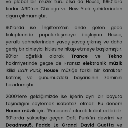
ve global bir müzik türü olsa da House, 1990’lara
kadar ABD’nin Chicago ve New York şehirlerinden
dışarı çıkmamıştır.
90’larda ise İngiltere’nin önde gelen gece
kulüplerinde popülerleşmeye başlayan House,
yeraltı sahnelerinden yavaş yavaş çıkmış ve daha
geniş bir dinleyici kitlesine hitap etmeye başlamıştır.
90’lar ağırlıklı olarak
Trance
ve
Tekno
hakimiyetinde geçse de Fransız
elektronik müzik
ikilisi
Daft Punk
,
House
müziğe farklı bir karakter
katmış ve günümüzdeki başarısının zeminini
hazırlamıştır.
2000’lere geldiğimizde ise işlerin ayrı bir boyuta
taşındığını söylemek isabetsiz olmaz. Bu dönem
House müzik
için "Rönesans" olarak kabul edilebilir.
90’larda yükselişe geçen Daft Punk’ın devrimi ve
Deadmau5, Fedde Le Grand
,
David Guetta
ve