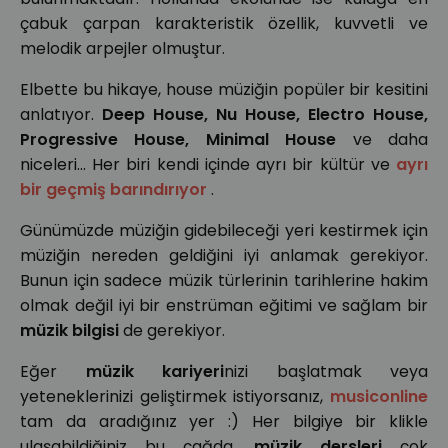
çabuk çarpan karakteristik özellik, kuvvetli ve
melodik arpejler olmuştur.
Elbette bu hikaye, house müziğin popüler bir kesitini
anlatıyor.
Deep House, Nu House, Electro House,
Progressive House, Minimal House
ve daha
niceleri… Her biri kendi içinde ayrı bir kültür ve
ayrı
bir geçmiş barındırıyor
.
Günümüzde müziğin gidebileceği yeri kestirmek için
müziğin nereden geldiğini iyi anlamak gerekiyor.
Bunun için sadece müzik türlerinin tarihlerine hakim
olmak değil iyi bir enstrüman eğitimi ve sağlam bir
müzik bilgisi
de gerekiyor.
Eğer
müzik kariyeri
nizi başlatmak veya
yeteneklerinizi geliştirmek istiyorsanız,
musiconline
tam da aradığınız yer :) Her bilgiye bir klikle
ulaşabildiğiniz bu çağda,
müzik dersleri
çok