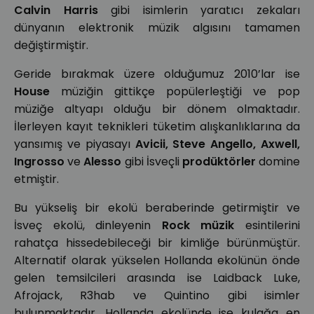
Calvin Harris
gibi isimlerin yaratıcı zekaları
dünyanın elektronik müzik algısını tamamen
değiştirmiştir.
Geride bırakmak üzere olduğumuz 2010’lar ise
House
müziğin gittikçe popülerleştiği ve pop
müziğe altyapı olduğu bir dönem olmaktadır.
İlerleyen kayıt teknikleri tüketim alışkanlıklarına da
yansımış ve piyasayı
Avicii, Steve Angello, Axwell,
Ingrosso
ve
Alesso
gibi İsveçli
prodüktörler
domine
etmiştir.
Bu yükseliş bir ekolü beraberinde getirmiştir ve
İsveç ekolü, dinleyenin
Rock müzik
esintilerini
rahatça hissedebileceği bir kimliğe bürünmüştür.
Alternatif olarak yükselen Hollanda ekolünün önde
gelen temsilcileri arasında ise Laidback Luke,
Afrojack, R3hab ve Quintino gibi isimler
bulunmaktadır. Hollanda ekolünde ise kulağa en