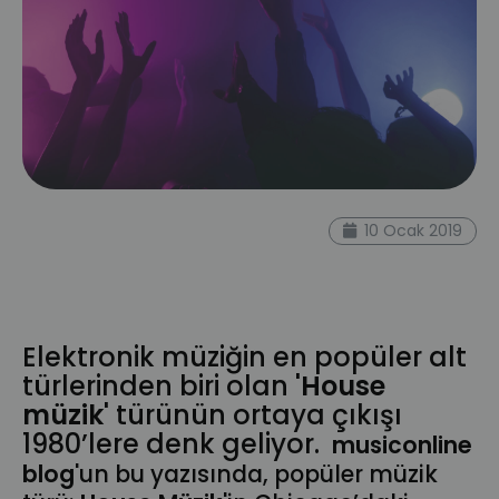
bilgi
müzisyen
musiconline blog
müzik
10 Ocak 2019
türü
elektronik müzik
müzik tarihi
house müzik
house
prodüktör
kariyer
tekno
deep house
ritim
BPM
Elektronik müziğin en popüler alt
türlerinden biri olan '
House
müzik
' türünün ortaya çıkışı
1980’lere denk geliyor.
musiconline
blog
'un bu yazısında, popüler müzik