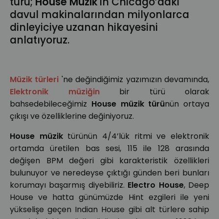
türü;
House Müzik
'in Chicago’daki
davul makinalarından milyonlarca
dinleyiciye uzanan hikayesini
anlatıyoruz.
Müzik türleri
'ne değindiğimiz yazımızın devamında,
Elektronik müziğin
bir türü olarak
bahsedebileceğimiz
House müzik türü
nün ortaya
çıkışı ve özelliklerine değiniyoruz.
House müzik
türünün 4/4’lük ritmi ve elektronik
ortamda üretilen bas sesi, 115 ile 128 arasında
değişen BPM değeri gibi karakteristik özellikleri
bulunuyor ve neredeyse çıktığı günden beri bunları
korumayı başarmış diyebiliriz.
Electro House
, Deep
House ve hatta günümüzde Hint ezgileri ile yeni
yükselişe geçen Indian House gibi alt türlere sahip