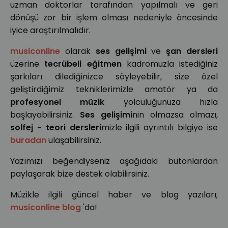
uzman doktorlar tarafından yapılmalı ve geri
dönüşü zor bir işlem olması nedeniyle öncesinde
iyice araştırılmalıdır.
musiconline
olarak
ses gelişimi
ve
şan dersleri
üzerine
tecrübeli eğitmen
kadromuzla istediğiniz
şarkıları dilediğinizce söyleyebilir, size özel
geliştirdiğimiz tekniklerimizle amatör ya da
profesyonel müzik
yolculuğunuza hızla
başlayabilirsiniz.
Ses gelişimi
nin olmazsa olmazı,
solfej - teori dersleri
mizle ilgili ayrıntılı bilgiye ise
buradan
ulaşabilirsiniz.
Yazımızı beğendiyseniz aşağıdaki butonlardan
paylaşarak bize destek olabilirsiniz.
Müzikle ilgili güncel haber ve blog yazıları;
musiconline blog
'da!