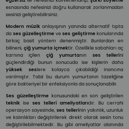
egzersiz
ile nefesinizi kuvvetlendirip,
şarkı söyleme
esnasında nefesinizi doğru kullanarak zorlanmadan
sesinizi geliştirebilirsiniz.
Modern müzik
anlayışının yanında alternatif tıpta
da
ses güzelleştirme
ve
ses geliştirme
konularında
birkaç basit yöntem denenmiştir. Bunlardan en
bilineni,
çiğ yumurta içmek
tir. Özellikle sabahları aç
karnına içilen
çiğ yumurta
nın
ses telleri
ni
güçlendirdiği bunun sonucuda ise kişilerin daha
yüksek ses
lere kolayca çıkabildiği inancına
varılmıştır. Tabii bu durum yumurtanın tazeliğine
göre bakteriyel bir enfeksiyonla da sonuçlanabilir.
Ses güzelleştirme
konusundaki en son geliştirilen
teknik
ise
ses telleri ameliyatları
dır. Bu cerrahi
operasyon sayesinde,
ses telleri
nin yakınlık, uzunluk
ve kalınlıkları değiştirilerek direkt olarak sesin tonu
değiştirilebilmektedir. Bu gibi ameliyatlar alanında