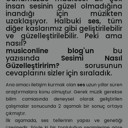
insan sesinin güzel olmadığına
inandığı için müzikten
uzaklaşıyor. Halbuki
ses
, tüm
diğer kaslarımız gibi geliştirilebilir
ve güzelleştirilebilir. Peki ama
nasıl?
musiconline blog'un
bu
yazısında
Sesimi Nasıl
Güzelleştiririm?
sorusunun
cevaplarını sizler için sıraladık.
Ana amacı iletişim kurmak olan
ses
uzun yıllar süren
araştırmalara konu olmuştur. Gerek müzik gerekse
bilim camiasında deneysel olarak geliştirilen
çalışmalar sonucunda 2 aşamalı bir sonuç ortaya
çıkmıştır.
İlk aşamada, ses tellerinin yapısı ve genetiği
üzerinedir. Şöyle ki bir topluluğun seçimlerine göre