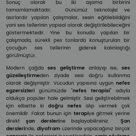
Sonuç olarak bu iki aşama birbirini
tamamlamaktadır. Günümüz teknolojisi ve
asırlardır yapılan çalışmalar, sesin eğitilebildiğini
yani ses tellerinin yapısal olarak değiştirilebileceğini
göstermektedir. Yine bu konuda yapılan bir
çalışmada, sürekli pes tonlarda konuşturulan bir
çocuğun ses tellerinin giderek kalınlaştığı
görülmüştür.
Modern çağda
ses geliştirme
anlayışı ise,
ses
güzelleştirme
den ziyade sesi doğru kullanma
olarak değişmiştir. Vücudun yapısına uygun
nefes
egzersizleri
günümüzde "
nefes terapisi
" adıyla
oldukça popüler hale gelmiştir. Sesi geliştirebilmek
için elbette ki
doğru nefes
alıp vermek çok
önemlidir. Fakat bunun için
terapi
ye gitmek yerine
direkt
şan dersleri
ne başlayabilirsiniz.
Şan
dersleri
nde,
diyafram
üzerinde yapacağınız birçok