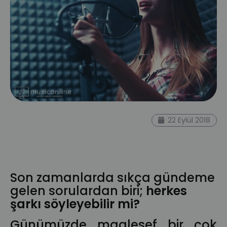
nefes
ses
şan
online şan dersi
vokal
22 Eylül 2018
eğitmen
diyafram
şarkı söyleme
ses
teknikleri
ses güzelleştirme
nefes
egzersizleri
terapi
ses eğitimi
Son zamanlarda sıkça gündeme
gelen sorulardan biri;
herkes
şarkı söyleyebilir mi?
Günümüzde maalesef bir çok