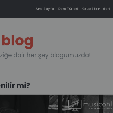
Ana Sayfa
Ders Türleri
Grup Etkinlikleri
 blog
ziğe dair her şey blogumuzda!
ilir mi?