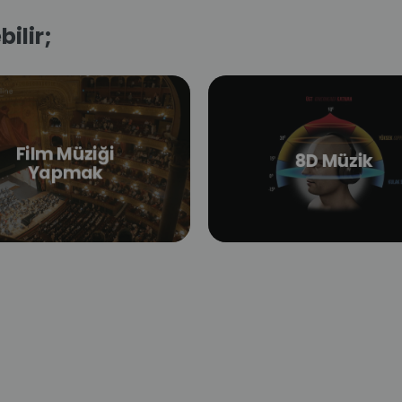
bilir;
Film Müziği
8D Müzik
Yapmak