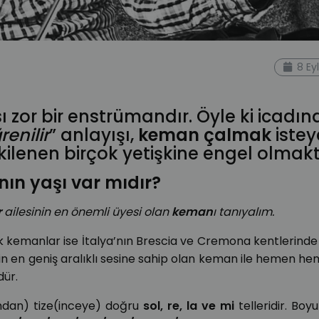
rs
muzikonline
kemandersi
egitim
dersler
8 Ey
nekemandersi
keman teli
müzik yapmak
 zor bir enstrümandır. Öyle ki icadı
enilir
” anlayışı,
keman çalmak
iste
ilenen birçok yetişkine engel olmakt
ın yaşı var mıdır?
r
ailesinin en önemli üyesi olan
keman
ı tanıyalım.
lk kemanlar ise İtalya’nın Brescia ve Cremona kentlerinde
sinin en geniş aralıklı sesine sahip olan keman ile hemen h
ür.
lından) tize(inceye) doğru
sol, re, la ve mi
telleridir. Boyu