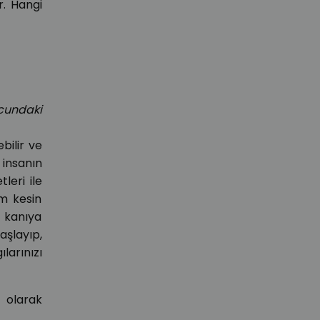
. Hangi
cundaki
bilir ve
e insanın
leri ile
um kesin
 kanıya
şlayıp,
larınızı
 olarak