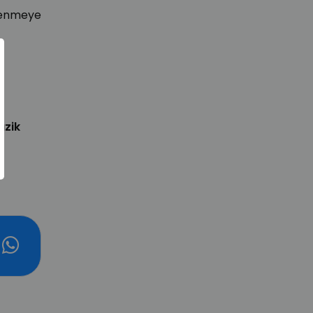
enmeye
.
zik