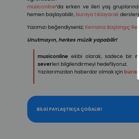
musiconline
’da erken ve ileri yaş gruplarına 
hemen başlayabilir,
buraya tıklayarak
derslere
Yazımızı beğendiyseniz;
Kemana Başlangıç Re
Unutmayın, herkes müzik yapabilir!
musiconline
ekibi olarak, sadece bir
m
sever
leri bilgilendirmeyi hedefliyoruz.
Yazılarımızdan haberdar olmak için
bura
BILGI PAYLAŞTIKÇA ÇOĞALIR!