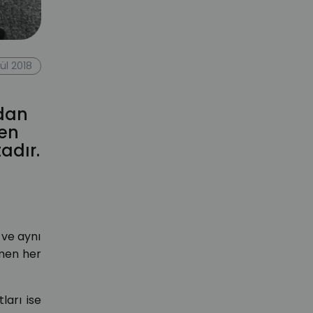
lül 2018
ndan
yen
adır.
 ve aynı
emen her
tları ise