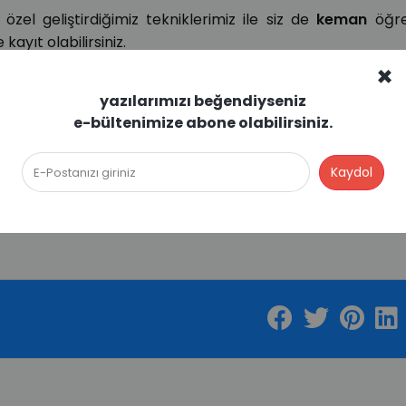
özel geliştirdiğimiz tekniklerimiz ile siz de
keman
öğr
 kayıt olabilirsiniz.
×
hberi
başlıklı blog yazımıza da göz atmanızı tavsiye ederiz
yazılarımızı beğendiyseniz
e-bültenimize abone olabilirsiniz.
üzik dersleri platformu
olmanın ötesine geçerek
mü
dan
e-bültenimize kayıt olabilirsiniz.