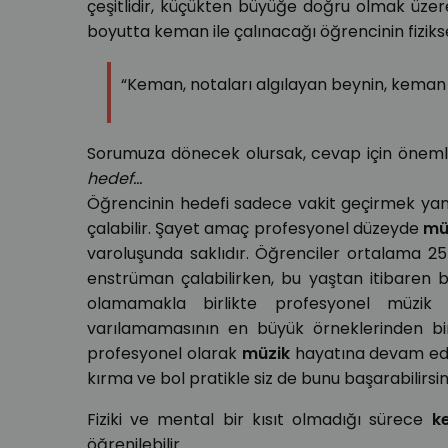
çeşitlidir, küçükten büyüğe doğru olmak üze
boyutta keman ile çalınacağı öğrencinin fiziksel
“Keman, notaları algılayan beynin, keman y
Sorumuza dönecek olursak, cevap için önemli
hedef...
Öğrencinin hedefi sadece vakit geçirmek ya
çalabilir. Şayet amaç profesyonel düzeyde
mü
varoluşunda saklıdır. Öğrenciler ortalama 25 
enstrüman çalabilirken, bu yaştan itibaren b
olamamakla birlikte profesyonel müzik ö
varılamamasının en büyük örneklerinden bi
profesyonel olarak
müzik
hayatına devam e
kırma ve bol pratikle siz de bunu başarabilirsin
Fiziki ve mental bir kısıt olmadığı sürece
k
öğrenilebilir.