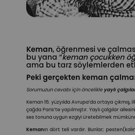
nedir
enstrüman
Shinichi Suzuki
müzikdersi
onlinede
kemancalmayası
kemandersleri
onlinekeman
onli
Keman
, öğrenmesi ve çalması
bu yana “
keman çocukken öğr
ama bu tarz söylemlerden etk
Peki gerçekten keman çalman
Sorumuzun cevabı için öncelikle
yaylı çalgıla
Keman 16. yüzyılda Avrupa’da ortaya çıkmış, i
çağda Paris’te yapılmıştır. Yaylı çalgılar aile
ses tonuna uygun ezgiyi üretebilmek mümkünd
Keman
ın dört teli vardır. Bunlar; pesten(ka