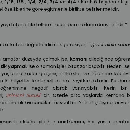
re;
1/16, 1/8 , 1/4, 2/4, 3/4 ve 4/4
olarak 6 boydan oluşur
 özelliklerine göre eğitmenle birlikte belirlenmelidir.
ayı tutan el ile tellere basan parmakların dansı gibidir.”
 bir kriteri değerlendirmek gerekiyor;
öğreniminin sonu
ni amatör düzeyde çalmak ise,
keman
ı dilediğince öğrene
zik yapma
k ise o zaman işler biraz zorlaşabilir. Nedeni is
yaşlarına kadar gelişmiş refleksler ve öğrenme kabiliyet
u kabiliyetler kademeli olarak zayıflamaktadır. Bu dur
ğrenimine negatif olarak yansıyabilir. Kesin bir
ri;
Shinichi Suzuki'
dir. Özetle orta yaşlarda kemana ba
den önemli
kemancı
lar mevcuttur. Yeterli çalışma, önyargı
iz.
eman
da olduğu gibi her
enstrüman
, her yaşta amatör