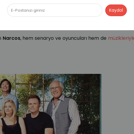
an
Narcos
, hem senaryo ve oyuncuları hem de
müzikleriyl