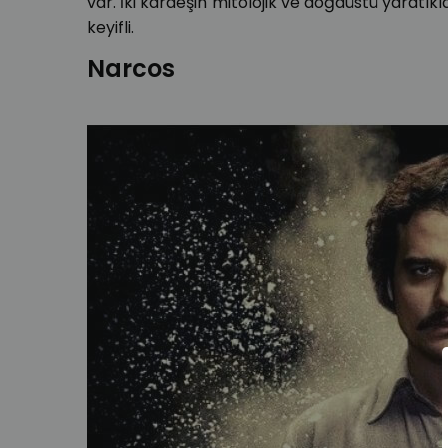
var. İki kardeşin mitolojik ve doğaüstü yaratık
keyifli.
Narcos