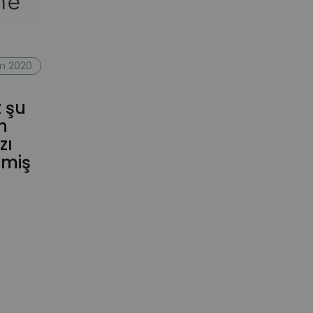
im 2020
z şu
n
zı
tmiş