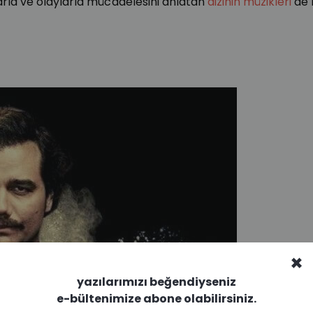
larla ve olaylarla mücadelesini anlatan
dizinin müzikleri
de b
×
yazılarımızı beğendiyseniz
e-bültenimize abone olabilirsiniz.