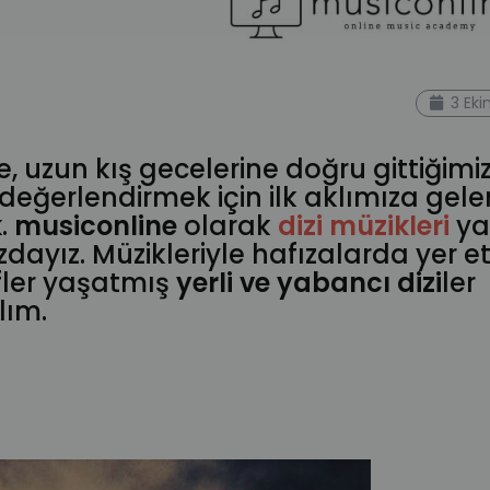
3 Ek
, uzun kış gecelerine doğru gittiğimi
eğerlendirmek için ilk aklımıza gele
k
.
musiconline
olarak
dizi müzikleri
ya
dayız. Müzikleriyle hafızalarda yer e
ifler yaşatmış
yerli ve yabancı dizi
ler
lım.