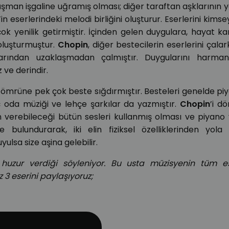
üşman işgaline uğramış olması; diğer taraftan aşklarının y
’in eserlerindeki melodi birliğini oluşturur. Eserlerini kims
yenilik getirmiştir. İçinden gelen duygulara, hayat ka
 oluşturmuştur.
Chopin
, diğer bestecilerin eserlerini çalar
ından uzaklaşmadan çalmıştır. Duygularını harman
 ve derindir.
a ömrüne pek çok beste sığdırmıştır. Besteleri genelde piy
aç oda müziği ve lehçe şarkılar da yazmıştır.
Chopin
’i d
 verebileceği bütün sesleri kullanmış olması ve piyano y
ulundurarak, iki elin fiziksel özelliklerinden yola 
yulsa size aşina gelebilir.
huzur verdiği söyleniyor. Bu usta müzisyenin tüm ese
z 3 eserini paylaşıyoruz;