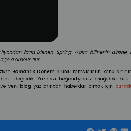
yondan fazla izlenen ‘Spring Waltz’ bilinenin aksine,
ariage d'amour’dur.
üzikte
Romantik Dönem
’in ünlü temsilcilerini konu aldığı
yatına değindik. Yazımızı beğendiyseniz aşağıdaki buto
n ve yeni
blog
yazılarından haberdar olmak için
burad