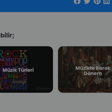
bilir;
Müzikte Barok
Müzik Türleri
Dönem