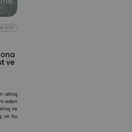
lık 2019
 ona
st
ve
en almış
vam eden
almış ve
ış ve bu