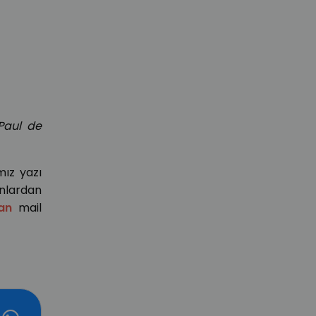
 Paul de
mız yazı
nlardan
an
mail