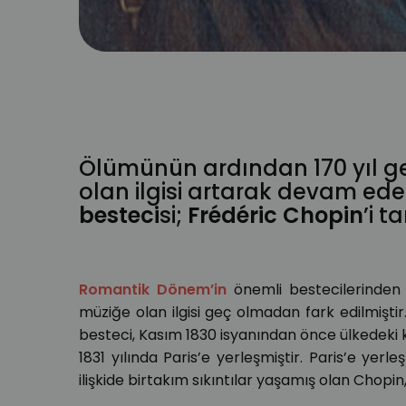
müzik eğitimi
müzisyen
online eğitim
müzik dersleri
müzik
müzik akademi
Frédéric Chopin
Nocturne
piy
piyano
Ölümünün ardından 170 yıl 
olan ilgisi artarak devam eden
besteci
si;
Frédéric Chopin
’i 
Romantik Dönem’in
önemli bestecilerinde
müziğe olan ilgisi geç olmadan fark edilmiş
besteci, Kasım 1830 isyanından önce ülkedeki
1831 yılında Paris’e yerleşmiştir. Paris’e yer
ilişkide birtakım sıkıntılar yaşamış olan Chopin,