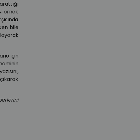
arattığı
eyi örnek
rşısında
ken bile
layarak
ano için
öneminin
azısını,
çıkarak
rlerini