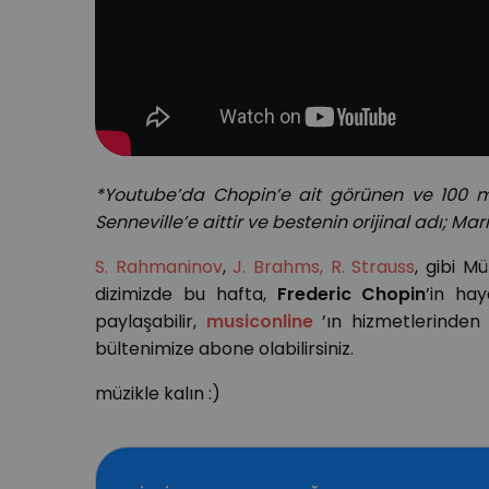
*Youtube’da Chopin’e ait görünen ve 100 mil
Senneville’e aittir ve bestenin orijinal adı; M
S. Rahmaninov
,
J. Brahms,
R. Strauss
, gibi M
dizimizde bu hafta,
Frederic Chopin
’in ha
paylaşabilir,
musiconline
’ın hizmetlerinde
bültenimize abone olabilirsiniz.
müzikle kalın :)