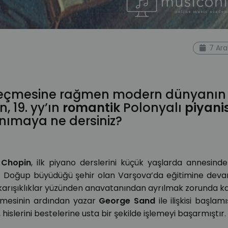
chopin
beste
besteci
romantik
romantik dönem
klasik
7 Ara
anist
eğitmen
uzaktan eğitim
piyano dersi
online
geçmesine rağmen modern dünyanın
, 19. yy’ın
romantik
Polonyalı
piyani
tanımaya ne dersiniz?
n
Chopin
, ilk piyano derslerini küçük yaşlarda annesind
tir. Doğup büyüdüğü şehir olan Varşova’da eğitimine de
 karışıklıklar yüzünden anavatanından ayrılmak zorunda k
leşmesinin ardından yazar
George Sand
ile ilişkisi başlam
 hislerini bestelerine usta bir şekilde işlemeyi başarmıştır.