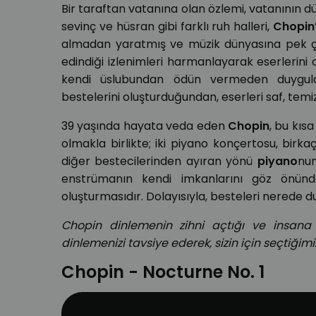
Bir taraftan vatanına olan özlemi, vatanının d
sevinç ve hüsran gibi farklı ruh halleri,
Chopin
almadan yaratmış ve müzik dünyasına pek çok 
edindiği izlenimleri harmanlayarak eserlerini
kendi üslubundan ödün vermeden duygular
bestelerini oluşturduğundan, eserleri saf, temiz
39 yaşında hayata veda eden
Chopin
, bu kıs
olmakla birlikte; iki piyano konçertosu, birk
diğer bestecilerinden ayıran yönü
piyano
nun
enstrümanın kendi imkanlarını göz önünde b
oluşturmasıdır. Dolayısıyla, besteleri nerede du
Chopin dinlemenin zihni açtığı ve insana 
dinlemenizi tavsiye ederek, sizin için seçtiğimi
Chopin - Nocturne No. 1