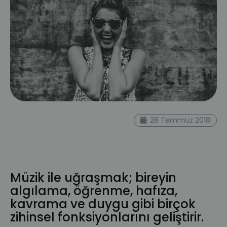
müzik eğitimi
online müzik dersi
28 Temmuz 2018
online dersler
müzik dersleri
klasik
müzik
music online
beyin ve müzik
mozart etkisi
Müzik ile uğraşmak; bireyin
algılama, öğrenme, hafıza,
kavrama ve duygu gibi birçok
zihinsel fonksiyonlarını geliştirir.