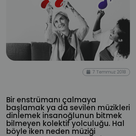
zaman yönetimi
müzik blog
7 Temmuz 2018
musiconline blog
enstrüman
çalmak
online müzik eğitimi
Bir enstrümanı çalmaya
başlamak ya da sevilen müzikleri
dinlemek insanoğlunun bitmek
bilmeyen kolektif yolculuğu. Hal
böyle iken neden müziği