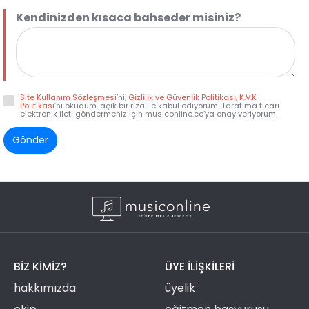
Kendinizden kısaca bahseder misiniz?
Site Kullanım Sözleşmesi
’ni,
Gizlilik ve Güvenlik Politikası
,
K.V.K
Politikası
’nı okudum, açık bir rıza ile kabul ediyorum. Tarafıma ticari
elektronik ileti göndermeniz için musiconline.co’ya onay veriyorum.
Gönder
BIZ KIMIZ?
ÜYE ILIŞKILERI
hakkımızda
üyelik