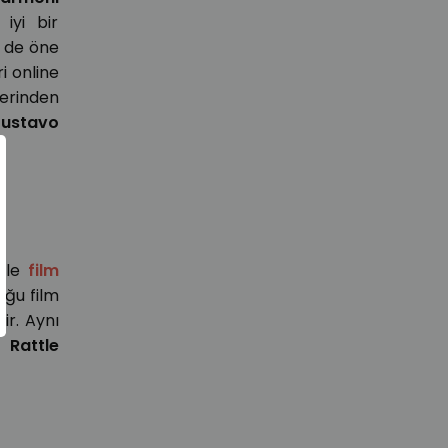
iyi bir
e de öne
ri online
erinden
ustavo
ikle
film
uğu film
ir. Aynı
 Rattle