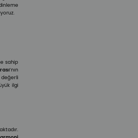
 dinleme
iyoruz.
şe sahip
rası
’nın
 değerli
ük ilgi
aktadır.
ilarmoni