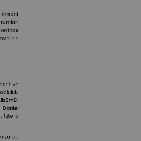
. Kreatif
rumları
nserinde
moni'nin
aktif ve
pluluk,
 Albümü
”
;
Daniel
. İşte o
ımıza da