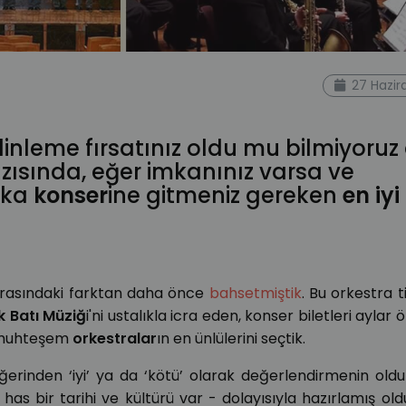
ine blog
online müzik
konser
viyana filarmoni
27 Hazir
estra nedir
 dinleme fırsatınız oldu mu bilmiyoru
zısında, eğer imkanınız varsa ve
laka
konser
ine gitmeniz gereken
en iyi
.
rasındaki farktan daha önce
bahsetmiştik
. Bu orkestra t
k Batı Müziğ
i'ni ustalıkla icra eden, konser biletleri aylar
o muhteşem
orkestralar
ın en ünlülerini seçtik.
ğerinden ‘iyi’ ya da ‘kötü’ olarak değerlendirmenin old
 has bir tarihi ve kültürü var - dolayısıyla hazırlamış o