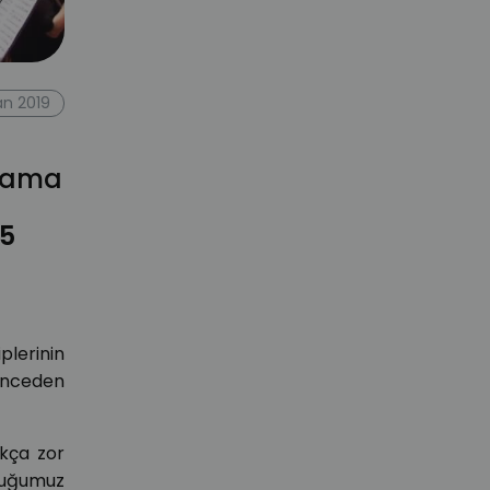
an 2019
z ama
 5
iplerinin
 önceden
ukça zor
lduğumuz