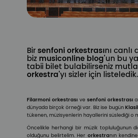
orkestra
orkestra şefi
maestro
klasik müzik
musiconl
senfoni orkestrası
kondüktör
filarmoni orkestrası
ork
Bir
senfoni orkestrası
nı canlı
biz
musiconline blog
'un bu ya
tabii bilet bulabilirseniz mut
orkestra
'yı sizler için listeledik
Filarmoni
orkestrası
ve
senfoni orkestrası
a
dünyada birçok örneği var. Biz ise bugün
Klasi
tükenen, müzisyenlerin hayallerini süslediği 
Öncelikle herhangi bir müzik topluluğunun di
olduğunu belirtelim. Her
orkestra
nın kendine