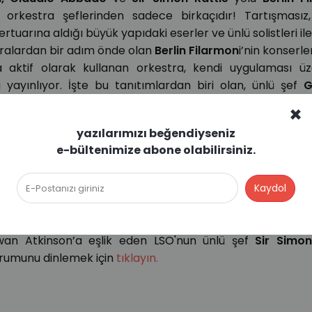
rkestra şeflerinden sadece birkaçıdır! Tartışmasız, 
ertuarına aldığı büyük yapıdaki eserler ve ünlü solistleri il
stralardan bir adım önde olan
Berlin Filarmon
i’nin konserle
a aktif olarak kullanan orkestra, kendi uygulaması üz
ı yayınlıyor. İşte bu tanıtımlardan biri olan, ünlü şef
G
ir kesiti
izlemek için tıklayın.
×
yazılarımızı beğendiyseniz
e-bültenimize abone olabilirsiniz.
estrası
olarak bilinen
Londra Senfoni Orkestrası
, özell
a çıkıyor. John Williams'ın
Star Wars
için bestelemiş old
rojelerde de Williams ile birlikte çalışmaya devam etmişt
wan Atkinson’a eşlik eden LSO'nun ünlü şef
Sir Simon
rumunu dinlemek için
tıklayın.