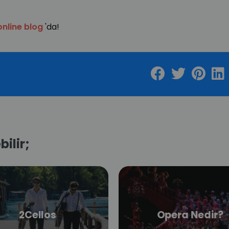
nline blog
'da!
bilir;
2Cellos
Opera Nedir?