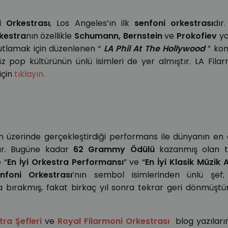
i Orkestrası
, Los Angeles’ın ilk
senfoni orkestrası
dır
kestra
nın özellikle
Schumann, Bernstein
ve
Prokofiev
yo
 kutlamak için düzenlenen “
LA Phil At The Hollywood
” ko
 pop kültürünün ünlü isimleri de yer almıştır. LA Filar
için
tıklayın.
n üzerinde gerçekleştirdiği performans ile dünyanın en 
dır. Bugüne kadar
62 Grammy Ödülü
kazanmış olan to
e “
En İyi Orkestra Performansı
” ve “
En İyi Klasik Müzik
foni Orkestrası
’nın sembol isimlerinden ünlü şef
a bırakmış, fakat birkaç yıl sonra tekrar geri dönmüştür
ra Şefleri
ve
Royal Filarmoni Orkestrası
blog yazılar