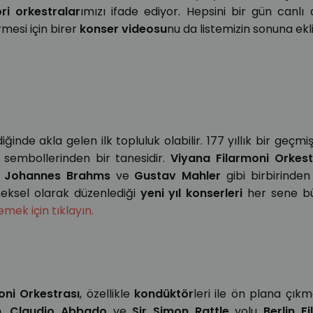
ri orkestralar
ımızı ifade ediyor. Hepsini bir gün canlı
ermesi için birer
konser videosu
nu da listemizin sonuna ekl
iğinde akla gelen ilk topluluk olabilir. 177 yıllık bir geçmi
 sembollerinden bir tanesidir.
Viyana Filarmoni Orkest
r, Johannes Brahms
ve
Gustav Mahler
gibi birbirinden
neksel olarak düzenlediği
yeni yıl konserleri
her sene büy
lemek için tıklayın.
oni Orkestrası
, özellikle
kondüktör
leri ile ön plana çıkm
n, Claudio Abbado
ve
Sir Simon Rattle
yolu
Berlin F