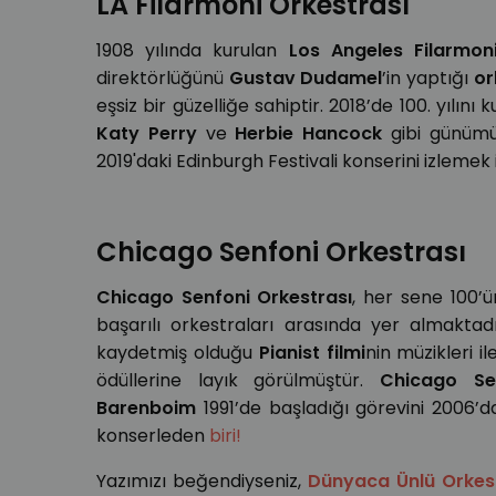
LA Filarmoni
Orkestrası
1908 yılında kurulan
Los Angeles Filarmon
direktörlüğünü
Gustav Dudamel
’in yaptığı
or
eşsiz bir güzelliğe sahiptir. 2018’de 100. yılını
Katy Perry
ve
Herbie Hancock
gibi günümüz
2019'daki Edinburgh Festivali konserini izlemek 
Chicago Senfoni
Orkestrası
Chicago Senfoni Orkestrası
, her sene 100’ü
başarılı orkestraları arasında yer almakta
kaydetmiş olduğu
Pianist filmi
nin müzikleri il
ödüllerine layık görülmüştür.
Chicago Sen
Barenboim
1991’de başladığı görevini 2006’d
konserleden
biri!
Yazımızı beğendiyseniz,
Dünyaca Ünlü Orkest