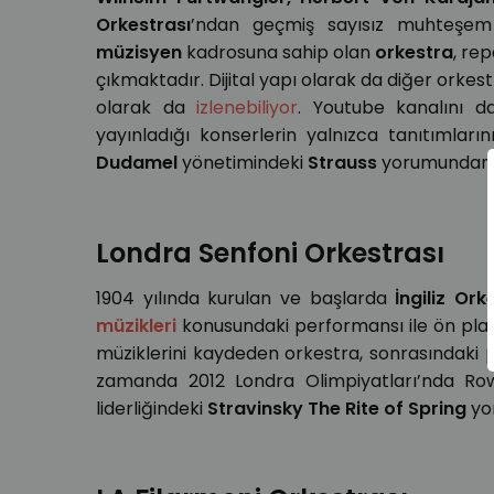
Orkestrası
’ndan geçmiş sayısız muhteşem o
müzisyen
kadrosuna sahip olan
orkestra
, rep
çıkmaktadır. Dijital yapı olarak da diğer orke
olarak da
izlenebiliyor
. Youtube kanalını d
yayınladığı konserlerin yalnızca tanıtımların
Dudamel
yönetimindeki
Strauss
yorumundan b
Londra Senfoni
Orkestrası
1904 yılında kurulan ve başlarda
İngiliz Ork
müzikleri
konusundaki performansı ile ön plan
müziklerini kaydeden orkestra, sonrasındaki p
zamanda 2012 Londra Olimpiyatları’nda Ro
liderliğindeki
Stravinsky The Rite of Spring
yo