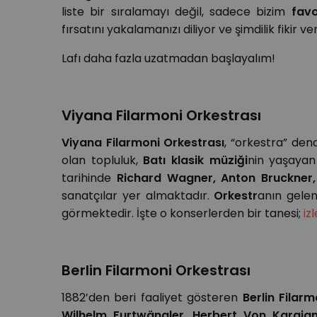
liste bir sıralamayı değil, sadece bizim
favo
fırsatını yakalamanızı diliyor ve şimdilik fikir v
Lafı daha fazla uzatmadan başlayalım!
Viyana Filarmoni Orkestrası
Viyana Filarmoni Orkestrası
, “orkestra” dend
olan topluluk,
Batı klasik müziği
nin yaşayan
tarihinde
Richard Wagner, Anton Bruckne
sanatçılar yer almaktadır.
Orkestr
anın gele
görmektedir. İşte o konserlerden bir tanesi;
iz
Berlin Filarmoni
Orkestrası
1882’den beri faaliyet gösteren
Berlin Filarm
Wilhelm Furtwängler, Herbert Von Karaja