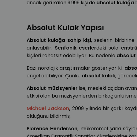
ancak geri kalan 9.999 kişi de
absolut kulağa
b
Absolut Kulak Yapısı
Absolut kulağa sahip kişi
, seslerin birbiri
anlayabilir.
Senfonik eserler
deki solo
enstr
kişileri rahatsız edebiliyor. Bu nedenle
absolut
Bazı nörolojik araştırmalar gösteriyor ki,
abso
engel olabiliyor. Çünkü
absolut kulak
, görecel
Absolut müzisyenler
ise, mesleki açıdan avanta
etkisi olan bu müzisyenlerden birkaç ünlü isme 
Michael Jackson
,
2009 yılında bir şarkı kayd
olduğunu bildirmiş.
Florence Henderson,
mükemmel şarkı söyleme
Amerikan Dramatik Sanatlar Akademisine katı