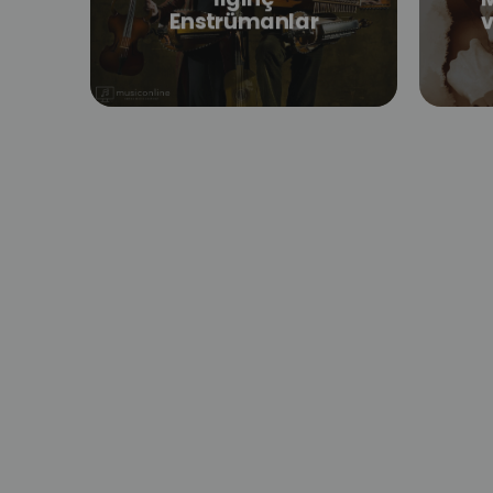
Enstrümanlar
v