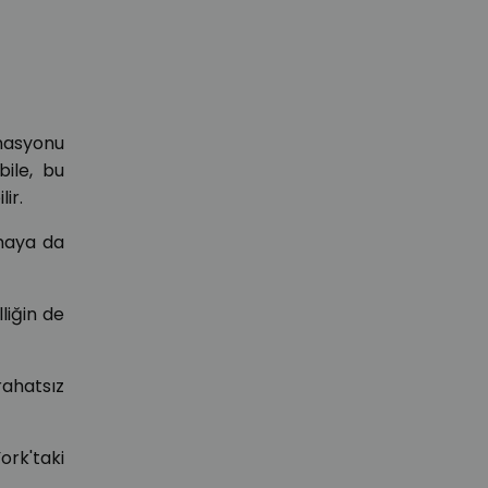
onasyonu
ile, bu
ir.
maya da
lliğin de
rahatsız
rk'taki