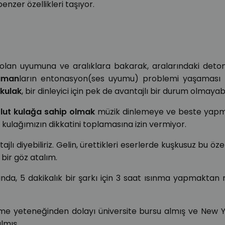
enzer özellikleri taşıyor.
ne olan uyumuna ve aralıklara bakarak, aralarındaki det
üman
ların entonasyon(ses uyumu) problemi yaşaması b
 kulak
, bir dinleyici için pek de avantajlı bir durum olmayabil
lut kulağa sahip olmak
müzik dinlemeye ve beste yap
i kulağımızın dikkatini toplamasına izin vermiyor.
jlı diyebiliriz. Gelin, ürettikleri eserlerde kuşkusuz bu öze
bir göz atalım.
ında, 5 dakikalık bir şarkı için 3 saat ısınma yapmaktan 
 yeteneğinden dolayı üniversite bursu almış ve New Yo
lmış.