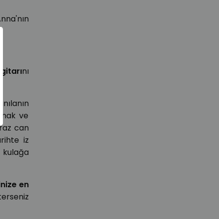
Anna'nın
p
gitarı
nı
anılanın
uymak ve
raz can
ihte iz
t
kulağa
nize en
terseniz