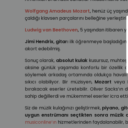
Wolfgang Amadeus Mozart
,
henüz üç yaşınd
çaldığı klavsen parçalarını belleğine yerleşti
Ludwig van Beethoven
,
5 yaşından itibaren 
Jimi Hendrix,
gitar
ı ilk öğrenmeye başladığın
akort edebilmiş.
Sonuç olarak,
absolut kulak
kusursuz, muhteşe
aksine günlük yaşamda konforlu bir özellik d
söylemek arkadaş ortamında oldukça havalı
sıkıcı olabiliyor. Bir müzisyen,
Mozart
veya
bırakacak eserler üretebilir. Oliver Sacks’ın de
sahip değillerdi ve mükemmel eserler icra ettil
Siz de müzik kulağınızı geliştirmek,
piyano, gi
uygun enstrümanı seçtikten sonra
müzik d
musiconline’ın
hizmetlerinden faydalanabilir, bi