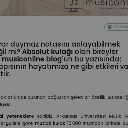
30 Kas
duyar duymaz notasını anlayabilmek
il mi?
Absolut kulağı
olan bireyler
.
musiconline
blog
'un bu yazısında;
apısının hayatımıza ne gibi etkileri v
ık.
ok az kişide bulunan, doğuştan gelen bir özellik. Bu özelli
lıyor.
al yetenekler
e sahibiz. Arkansas Üniversitesi Müzik 
argulis
’e göre
mutlak kulak
10.000 insandan birinde bu