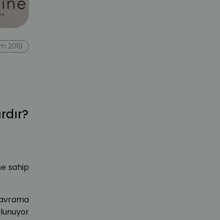
ım 2019
ardır?
ğe sahip
Kavrama
lunuyor