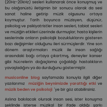
(20Hz-20kHz) sesleri kullanarak önce konuşmuş ve
bu olağanüstü iletişimin bir sonucu olarak da sesi
sanat haline getirip müzik olgusunu ortaya
koymuştur. Tarih boyunca müzisyen, düşünür,
psikolog ve psikiyatristler insan sesleri, tabiat sesleri
ve müziğin etkileri üzerinde durmuşlar; hasta kişilerin
seslerinde onların psikolojik bozukluklarını gösteren
bazı değişimler olduğunu ileri sürmüşlerdir. Yine son
dönem araştırmaları müzik ile insan sağlığı
arasındaki bağı ortaya çıkartmış, deneyler kanser
gibi hücrelerin doğaçlama çoğaldığı hastalıkların
yavaşladığını ya da durduğunu göstermiştir.
musiconline blog
sayfamızda konuyla ilgili diğer
yazılarımız
müziğin beynimizde yarattığı etki
ve
müzik beden ve psikoloji
'ye bir göz atabilirsiniz.
Aslına bakılacak olursak insan sesi, ister konuşma
şeklinde isterse müzikal bir ifade aldığı şarkı