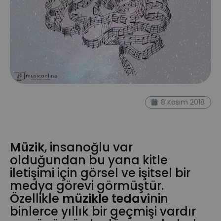
ses
musiconline blog
müzikle tedavi
8 Kasım 2018
insan beyni
evren
sanatsal
gelişim
enerji
işitsel
medya
nöromüzikoloji
Müzik
, insanoğlu var
olduğundan bu yana kitle
iletişimi için görsel ve işitsel bir
medya görevi görmüştür.
Özellikle
müzikle tedavi
nin
binlerce yıllık bir geçmişi vardır