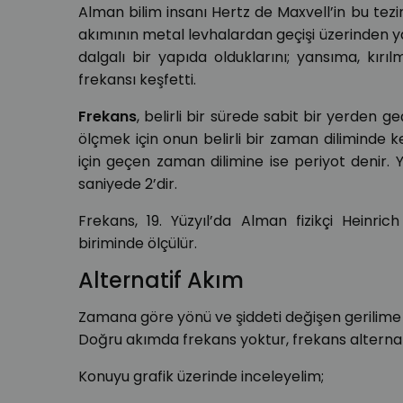
Alman bilim insanı Hertz de Maxvell’in bu tezini
akımının metal levhalardan geçişi üzerinden 
dalgalı bir yapıda olduklarını; yansıma, kırı
frekansı keşfetti.
Frekans
, belirli bir sürede sabit bir yerden ge
ölçmek için onun belirli bir zaman diliminde ke
için geçen zaman dilimine ise periyot denir. 
saniyede 2’dir.
Frekans, 19. Yüzyıl’da Alman fizikçi Heinric
biriminde ölçülür.
Alternatif Akım
Zamana göre yönü ve şiddeti değişen gerilime a
Doğru akımda frekans yoktur, frekans alterna
Konuyu grafik üzerinde inceleyelim;