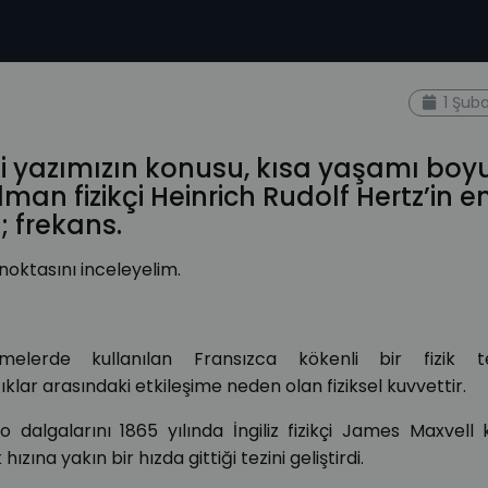
1 Şub
i yazımızın konusu, kısa yaşamı bo
an fizikçi Heinrich Rudolf Hertz’in e
; frekans.
noktasını inceleyelim.
lemelerde kullanılan Fransızca kökenli bir fizik ter
lar arasındaki etkileşime neden olan fiziksel kuvvettir.
 dalgalarını 1865 yılında İngiliz fizikçi James Maxvell k
zına yakın bir hızda gittiği tezini geliştirdi.