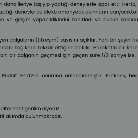
 daha ileriye taşıyıp yaptığı deneylerle ispat etti. Hertz, 
yaptığı deneylerde elektromanyetik akımların parçacıkta
lma ve girişim yapabildiklerini kanıtladı ve bunun sonuc
çen dalgaların (titreşim) sayısını açıklar. Yani bir şeyin fr
ndini kaç kere tekrar ettiğine bakılır. Hareketin bir kere
Yani bir dalganın geçmesi için geçen süre 1/2 saniye ise,
h Rudolf Hertz’in onuruna adlandırılmıştır. Frekans,
her
lternatif gerilim diyoruz.
tif akımda bulunmaktadır.