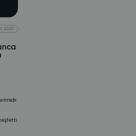
at 2020
yunca
n
imidir.
eşfetti.