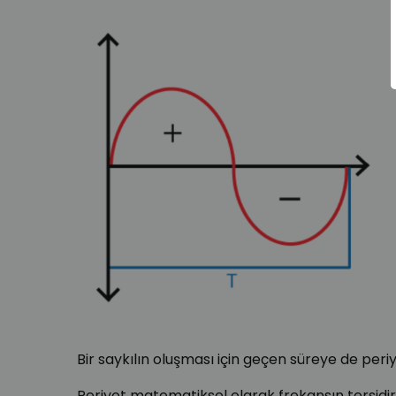
Bir saykılın oluşması için geçen süreye de periyo
Periyot matematiksel olarak frekansın tersidir