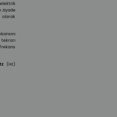
elektrik
n ziyade
u olarak
ekansını
 tekrarı
 frekans
tz
(Hz)