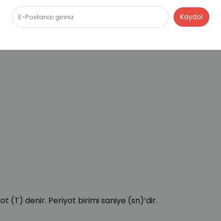
t (T) denir. Periyot birimi saniye (sn)’dir.
.