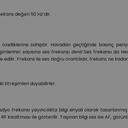
rekans değeri 50 Hz’dir.
özelliklerine sahiptir. Havadan geçtiğinde basınç periy
şimlerinin sayısına ses frekansı denir.Ses frekansı da He
de edilir. Frekans ile ses doğru orantılıdır, frekans ne kada
 titreşimleri duyabilirler.
yo frekansı yayıncılıkta bilgi sinyali olarak tasarlanmış 
F kısaltması ile gösterilir. Taşınan bilgi ses ise AF, görünt