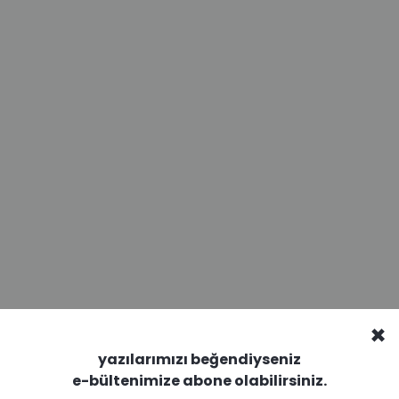
r sıfır noktasına daha sonra negatif maksimuma ve sonr
×
yazılarımızı beğendiyseniz
e-bültenimize abone olabilirsiniz.
(f) denir.