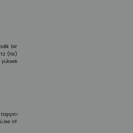
odik bir
rtz (Hz)
r yüksek
taşıyıcı
ü ise VF