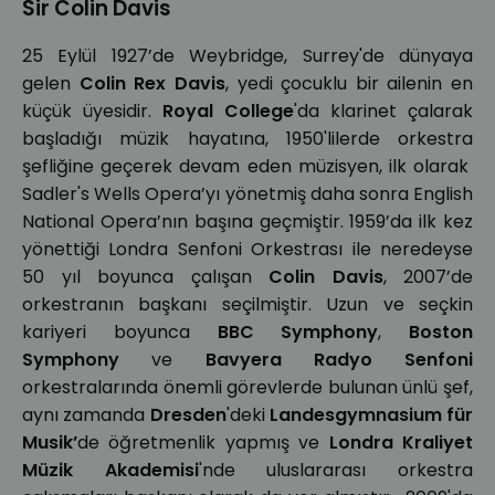
Sir Colin Davis
25 Eylül 1927’de Weybridge, Surrey'de dünyaya
gelen
Colin Rex Davis
, yedi çocuklu bir ailenin en
küçük üyesidir.
Royal College
'da klarinet çalarak
başladığı müzik hayatına, 1950'lilerde orkestra
şefliğine geçerek devam eden müzisyen, ilk olarak
Sadler's Wells Opera’yı yönetmiş daha sonra English
National Opera’nın başına geçmiştir. 1959’da ilk kez
yönettiği Londra Senfoni Orkestrası ile neredeyse
50 yıl boyunca çalışan
Colin Davis
, 2007’de
orkestranın başkanı seçilmiştir. Uzun ve seçkin
kariyeri boyunca
BBC Symphony
,
Boston
Symphony
ve
Bavyera Radyo Senfoni
orkestralarında önemli görevlerde bulunan ünlü şef,
aynı zamanda
Dresden
'deki
Landesgymnasium für
Musik’
de öğretmenlik yapmış ve
Londra Kraliyet
Müzik Akademisi
'nde uluslararası orkestra