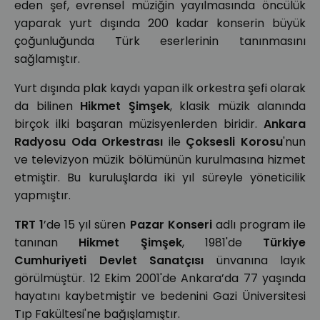
eden şef, evrensel müziğin yayılmasında öncülük
yaparak yurt dışında 200 kadar konserin büyük
çoğunluğunda Türk eserlerinin tanınmasını
sağlamıştır.
Yurt dışında plak kaydı yapan ilk orkestra şefi olarak
da bilinen
Hikmet Şimşek
, klasik müzik alanında
birçok ilki başaran müzisyenlerden biridir.
Ankara
Radyosu Oda Orkestrası
ile
Çoksesli Korosu
'nun
ve televizyon müzik bölümünün kurulmasına hizmet
etmiştir. Bu kuruluşlarda iki yıl süreyle yöneticilik
yapmıştır.
TRT 1
’de 15 yıl süren
Pazar Konseri
adlı program ile
tanınan
Hikmet Şimşek
, 1981'de
Türkiye
Cumhuriyeti Devlet Sanatçısı
ünvanına layık
görülmüştür. 12 Ekim 2001'de Ankara’da 77 yaşında
hayatını kaybetmiştir ve bedenini Gazi Üniversitesi
Tıp Fakültesi'ne bağışlamıştır.