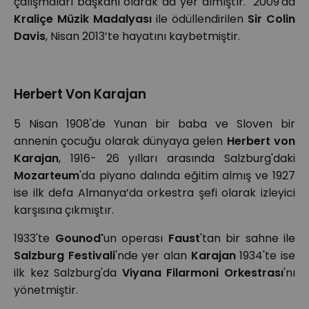
çalışmaları başkanı olarak da yer almıştır. 2009'da
Kraliçe Müzik Madalyası
ile ödüllendirilen
Sir Colin
Davis
, Nisan 2013’te hayatını kaybetmiştir.
Herbert Von Karajan
5 Nisan 1908'de Yunan bir baba ve Sloven bir
annenin çocuğu olarak dünyaya gelen
Herbert von
Karajan
, 1916- 26 yılları arasında Salzburg'daki
Mozarteum
'da piyano dalında eğitim almış ve 1927
ise ilk defa Almanya’da orkestra şefi olarak izleyici
karşısına çıkmıştır.
1933'te
Gounod'
un operası
Faust
'tan bir sahne ile
Salzburg Festivali
'nde yer alan
Karajan
1934'te ise
ilk kez Salzburg'da
Viyana Filarmoni Orkestrası
'nı
yönetmiştir.