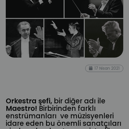
şef
hikmet şimşek
Lorin Maazel
Sir Colin
17 Nisan 2021
Davis
Herbert Von Karajan
Berlin
Filarmoni
Nadia Boulanger
orkestra
orkestra şefi
maestro
Orkestra şefi,
bir diğer adı ile
Maestro!
Birbirinden farklı
enstrümanları
ve müzisyenleri
idare eden bu önemli sanatçıları