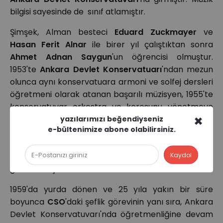
bilgisi sayesinde de sınıf atlamıştır.
Şimşek, Alman besteci
Eduard Zuckmayer
ve
Hasan Ferit Alnar
ile birer yıl çalıştıktan sonra
Ahmet Adnan Saygun
'un öğrencisi olmuştur.
1953'te
Ankara Devlet Konservatuarı
'ndan mezun
olunca aynı konservatuara armoni ve solfej dersleri
öğretmeni olarak atanan başarılı müzisyen, 1955'te
konservatuvar orkestra ve korosunu yönetmeye
×
başlayarak şefliğe ilk adımını atmıştır. Sonrasında
yazılarımızı beğendiyseniz
e-bültenimize abone olabilirsiniz.
Cumhurbaşkanlığı Senfoni Orkestrası
(CSO)nı
başarılı bir şekilde yönetince dikkatleri üzerine
çeken Şimşek, 1956'da yurt dışına kursa
gönderilmiştir.
1959'da yurda dönen ve 25 yıla yakın bir süre
boyunca
CSO
'daki şeflik görevinin yanı sıra, Ankara
Devlet Konservatuvarı'nda öğretmenliğine devam