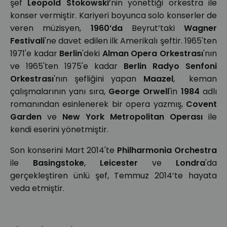
şef
Leopold Stokowski
’nin yönettiği orkestra ile
konser vermiştir. Kariyeri boyunca solo konserler de
veren müzisyen,
1960’da
Beyrut’taki
Wagner
Festivali
'ne davet edilen ilk Amerikalı şeftir. 1965'ten
1971'e kadar
Berlin
'deki
Alman Opera Orkestrası
'nın
ve 1965'ten 1975'e kadar
Berlin Radyo Senfoni
Orkestrası
'nın şefliğini yapan
Maazel
, keman
çalışmalarının yanı sıra,
George Orwell
'in
1984
adlı
romanından esinlenerek bir opera yazmış,
Covent
Garden
ve
New York Metropolitan Operası
ile
kendi eserini yönetmiştir.
Son konserini Mart 2014'te
Philharmonia Orchestra
ile
Basingstoke
,
Leicester
ve
Londra
'da
gerçekleştiren ünlü şef, Temmuz 2014’te hayata
veda etmiştir.