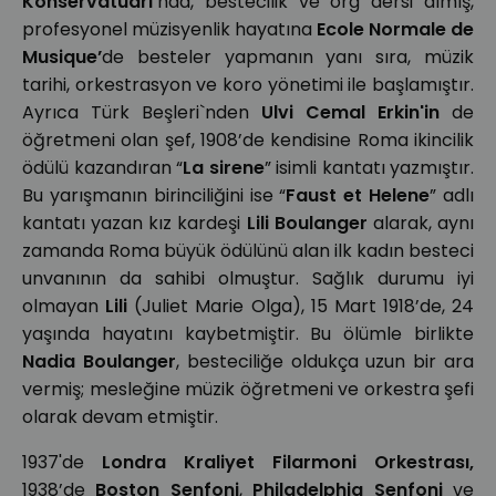
Konservatuarı’
nda, bestecilik ve org dersi almış,
profesyonel müzisyenlik hayatına
Ecole Normale de
Musique’
de besteler yapmanın yanı sıra, müzik
tarihi, orkestrasyon ve koro yönetimi ile başlamıştır.
Ayrıca Türk Beşleri`nden
Ulvi Cemal Erkin'in
de
öğretmeni olan şef, 1908’de kendisine Roma ikincilik
ödülü kazandıran “
La sirene
” isimli kantatı yazmıştır.
Bu yarışmanın birinciliğini ise “
Faust et Helene
” adlı
kantatı yazan kız kardeşi
Lili Boulanger
alarak, aynı
zamanda Roma büyük ödülünü alan ilk kadın besteci
unvanının da sahibi olmuştur. Sağlık durumu iyi
olmayan
Lili
(Juliet Marie Olga), 15 Mart 1918’de, 24
yaşında hayatını kaybetmiştir. Bu ölümle birlikte
Nadia Boulanger
, besteciliğe oldukça uzun bir ara
vermiş; mesleğine müzik öğretmeni ve orkestra şefi
olarak devam etmiştir.
1937'de
Londra Kraliyet Filarmoni Orkestrası,
1938’de
Boston Senfoni
,
Philadelphia Senfoni
ve