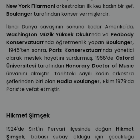
New York Filarmoni
orkestraları ilk kez kadın bir şef,
Boulanger
tarafından konser vermişlerdir.
İkinci Dünya savaşının sonuna kadar Amerika'da,
Washington Müzik Yüksek Okulu
’nda ve
Peabody
Konservatuarı
’nda öğretmenlik yapan
Boulanger,
1945’ten sonra,
Paris Konservatuarı
’nda yönetici
olarak meslek hayatını sürdürmüş, 1968’de
Oxford
Üniversitesi
tarafından
Honorary Doctor of Music
ünvanını almıştır. Tarihteki sayılı kadın orkestra
şeflerinden biri olan
Nadia Boulanger,
Ekim 1979’da
Paris’te vefat etmiştir.
Hikmet Şimşek
1924'de Siirt'in Pervari ilçesinde doğan
Hikmet
Şimşek
, babası subay olduğu için çocukluğu