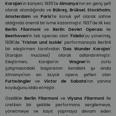
Karajan
'ın kariyeri, 1935'te
Almanya
'nın en genç şefi
olarak atandığında ve
Bükreş
,
Brüksel
,
Stockholm
,
Amsterdam
ve
Paris
'te konuk şef olarak sahne
aldığında önemli bir ivme kazanmıştır. 1937'de ilk kez
Berlin Filarmoni
ve
Berlin Devlet Operası
ile
Beethoven
'in tek operası olan '
Fidelio
'yu yönetmiş,
1938'de '
Tristan und Isolde
' performansıyla Berlinli
bir eleştirmen tarafından '
Das Wunder Karajan
'
(Karajan mucizesi) olarak adlandırılmıştır.
Eleştirmen, Karajan'ın
Wagner
'in zorlu
çalışmasındaki başarısının kendisini şu anda
Almanya'nın en büyük opera şefleri olan
Furtwängler
ve
Victor de Sabata
'nın yanına
koyduğunu iddia etmiştir.
Özellikle
Berlin Filarmoni
ve
Viyana Filarmoni
ile
üretken bir şekilde performans sergilemeye,
yönetmeye ve kayıt yapmaya devam eden