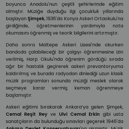
boyunca Anadolu'nun çeşitli şehirlerinde eğitim
almıştır. Müziğe duyduğu ilgi çocukluk yıllarında
başlayan
Şimşek
, 1936'da Konya Askeri Ortaokulu'na
girdiğinde, öğretmenlerinin yardımıyla nota
okumasını öğrenmiş ve teorik bilgilerini artırmıştır.
Daha sonra Maltepe Askeri Lisesi'nde okurken
bandoda çalabileceği bir çalgıyı öğrenmesine izin
verilmiş, Harp Okulu'nda öğrenim gördüğü sırada
ağır bir hastalık geçirerek askeri prevantoryuma
kaldırılmış ve burada radyodan dinlediği uzun klasik
müzik programları sonunda müziği meslek olarak
seçmeye karar vermiş; keman öğrenmeye
başlamıştır.
Askeri eğitimi bırakarak Ankara’ya gelen Şimşek,
Cemal Reşit Rey
ve
Ulvi Cemal Erkin
gibi usta
sanatçıların da bulunduğu sınavları geçerek 1946'da
Ankara Devlet Konservatuvarı
'na girmiştir. Müzik