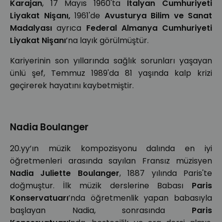
Karajan
, 17 Mayıs 1960'ta
İtalyan Cumhuriyeti
Liyakat Nişanı,
1961'de
Avusturya Bilim ve Sanat
Madalyası
ayrıca
Federal Almanya Cumhuriyeti
Liyakat Nişanı
’na layık görülmüştür.
Kariyerinin son yıllarında sağlık sorunları yaşayan
ünlü şef, Temmuz 1989'da 81 yaşında kalp krizi
geçirerek hayatını kaybetmiştir.
Nadia Boulanger
20.yy’ın müzik kompozisyonu dalında en iyi
öğretmenleri arasında sayılan Fransız müzisyen
Nadia Juliette Boulanger
, 1887 yılında Paris'te
doğmuştur. İlk müzik derslerine Babası
Paris
Konservatuarı
’nda öğretmenlik yapan babasıyla
başlayan Nadia, sonrasında
Paris