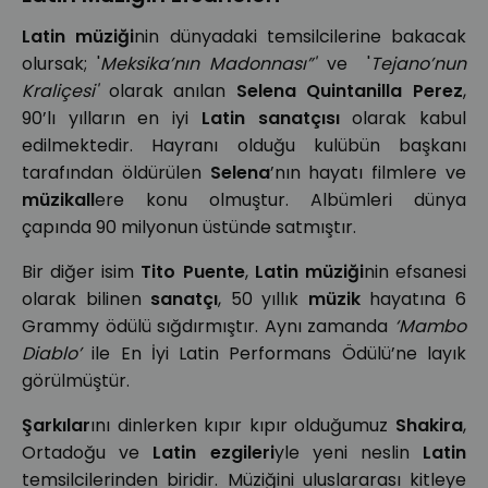
Latin müziği
nin dünyadaki temsilcilerine bakacak
olursak; '
Meksika’nın Madonnası”'
ve '
Tejano’nun
Kraliçesi'
olarak anılan
Selena Quintanilla Perez
,
90’lı yılların en iyi
Latin sanatçısı
olarak kabul
edilmektedir. Hayranı olduğu kulübün başkanı
tarafından öldürülen
Selena
’nın hayatı filmlere ve
müzikall
ere konu olmuştur. Albümleri dünya
çapında 90 milyonun üstünde satmıştır.
Bir diğer isim
Tito Puente
,
Latin müziği
nin efsanesi
olarak bilinen
sanatçı
, 50 yıllık
müzik
hayatına 6
Grammy ödülü sığdırmıştır. Aynı zamanda
‘Mambo
Diablo’
ile En İyi Latin Performans Ödülü’ne layık
görülmüştür.
Şarkılar
ını dinlerken kıpır kıpır olduğumuz
Shakira
,
Ortadoğu ve
Latin ezgileri
yle yeni neslin
Latin
temsilcilerinden biridir. Müziğini uluslararası kitleye