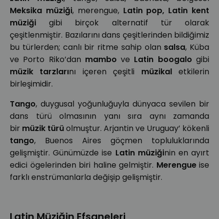
Meksika müziği
, merengue,
Latin pop, Latin kent
müziği
gibi birçok alternatif tür olarak
çeşitlenmiştir. Bazılarını dans çeşitlerinden bildiğimiz
bu türlerden; canlı bir ritme sahip olan
salsa
, Küba
ve Porto Riko’dan
mambo
ve
Latin
boogalo
gibi
müzik tarzları
nı içeren çeşitli
müzikal
etkilerin
birleşimidir.
Tango
, duygusal yoğunluğuyla dünyaca sevilen bir
dans türü olmasının yanı sıra aynı zamanda
bir
müzik türü
olmuştur. Arjantin ve Uruguay’ kökenli
tango
, Buenos Aires göçmen topluluklarında
gelişmiştir. Günümüzde ise
Latin müziği
nin en ayırt
edici ögelerinden biri haline gelmiştir.
Merengue
ise
farklı enstrümanlarla değişip gelişmiştir.
Latin Müziğin Efsaneleri