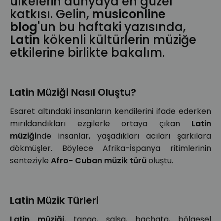
ülkelerin dünyaya en güzel
katkısı. Gelin,
musiconline
blog
'un bu haftaki yazısında,
Latin
kökenli kültürlerin müziğe
etkilerine birlikte bakalım.
Latin Müziği Nasıl Oluştu?
Esaret altındaki insanların kendilerini ifade ederken
mırıldandıkları ezgilerle ortaya çıkan
Latin
müziği
nde insanlar, yaşadıkları acıları şarkılara
dökmüşler. Böylece Afrika-İspanya ritimlerinin
senteziyle
Afro- Cuban müzik türü
oluştu.
Latin Müzik Türleri
Latin müziği
, tango, salsa, bachata, bölgesel