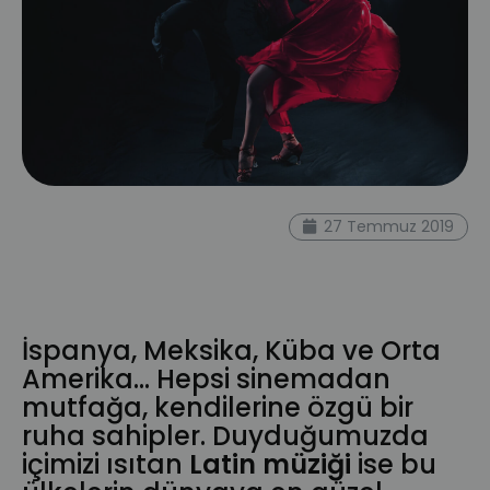
musiconline
blog yazısı
müzik
27 Temmuz 2019
grubu
müzik tarzı
müzik türü
müzikal
ritim
latin
Buena Vista
Social Club
latin müziği
İspanya, Meksika, Küba ve Orta
Amerika... Hepsi sinemadan
mutfağa, kendilerine özgü bir
ruha sahipler. Duyduğumuzda
içimizi ısıtan
Latin müziği
ise bu