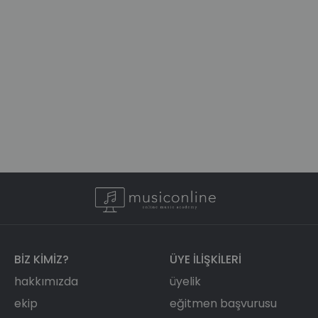
BIZ KIMIZ?
ÜYE ILIŞKILERI
hakkımızda
üyelik
ekip
eğitmen başvurusu