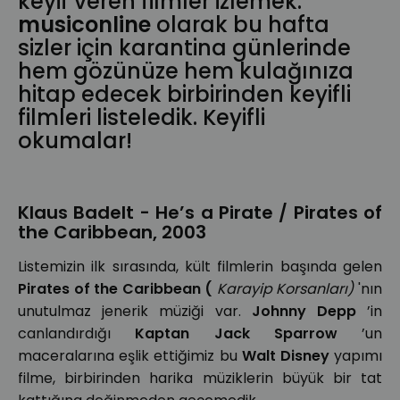
keyif veren filmler izlemek.
musiconline
olarak bu hafta
sizler için karantina günlerinde
hem gözünüze hem kulağınıza
hitap edecek birbirinden keyifli
filmleri listeledik. Keyifli
okumalar!
Klaus Badelt - He’s a Pirate / Pirates of
the Caribbean, 2003
Listemizin ilk sırasında, kült filmlerin başında gelen
Pirates of the Caribbean (
Karayip Korsanları)
'nın
unutulmaz jenerik müziği var.
Johnny Depp
’in
canlandırdığı
Kaptan Jack Sparrow
’un
maceralarına eşlik ettiğimiz bu
Walt Disney
yapımı
filme, birbirinden harika müziklerin büyük bir tat