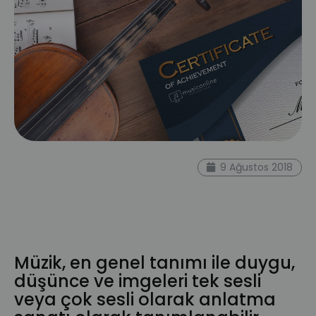
müzik eğitimi
müzisyen
online müzik
9 Ağustos 2018
dersi
musiconline blog
sertifika
müzik
eğitmeni
uluslaraarası
suzuki müzik
ABRSM
royal academy
sertifika
programı
Müzik, en genel tanımı ile duygu,
düşünce ve imgeleri tek sesli
veya çok sesli olarak anlatma