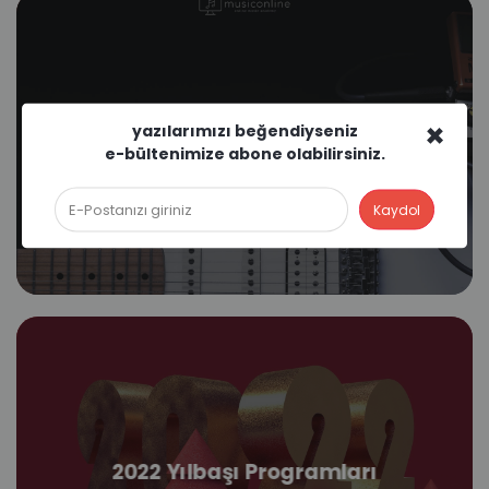
×
yazılarımızı beğendiyseniz
Elektro Gitarın Tarihi
e-bültenimize abone olabilirsiniz.
2022 Yılbaşı Programları