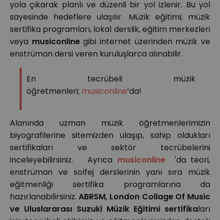
yola çıkarak planlı ve düzenli bir yol izlenir. Bu yol
sayesinde hedeflere ulaşılır. Müzik eğitimi; müzik
sertifika programları, lokal derslik, eğitim merkezleri
veya
musiconline
gibi internet üzerinden müzik ve
enstrüman dersi veren kuruluşlarca alınabilir.
En tecrübeli müzik
öğretmenleri;
musiconline
’da!
Alanında uzman müzik öğretmenlerimizin
biyografilerine sitemizden ulaşıp, sahip oldukları
sertifikaları ve sektör tecrübelerini
inceleyebilirsiniz. Ayrıca
musiconline
'da teori,
enstrüman ve solfej derslerinin yanı sıra müzik
eğitmenliği sertifika programlarına da
hazırlanabilirsiniz.
ABRSM, London Collage Of Music
ve Uluslararası Suzuki Müzik Eğitimi
sertifika
ları