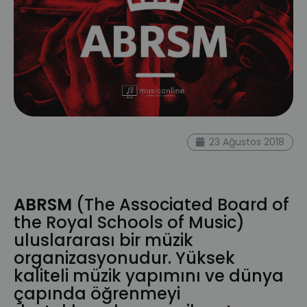
müzik dersi
Royal Academy of
23 Ağustos 2018
Music
sertifika
ABRSM
başvuru
musiconline ders
kraliyet akademisi
ABRSM
(The Associated Board of
the Royal Schools of Music)
uluslararası bir müzik
organizasyonudur. Yüksek
kaliteli müzik yapımını ve dünya
çapında öğrenmeyi