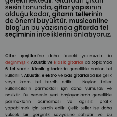
gerekmektedir. Gitardan çıkan
sesin tonunda,
gitar yapısı
nın
olduğu kadar,
gitarın telleri
nin
de önemi büyüktür.
musiconline
blog
'un bu yazısında
gitarda tel
seçimi
nin inceliklerini anlatıyoruz.
Gitar çeşitleri'
ne daha önceki yazımızda da
değinmiştik
.
Akustik
ve
klasik gitarlar
da toplamda
6 tel
vardır.
Klasik gitar
larda genellikle naylon tel
kullanılır.
Akustik, elektro
ve
bas gitarlar
da ise çelik
veya krom tel tercih edilir. Naylon teller
kullanıcıların parmakları için daha yumuşak ve
naziktir. Bu nedenle yeni başlayanlarda genellikle
parmakların acımaması ve ağrısız pratik
yapabilmek için tercih edilir. Çelik teller ise daha
yüksek bir gerginlik seviyesine sahiptir ve bu