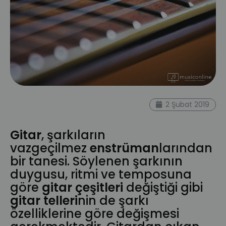
2 Şubat 2019
Gitar
, şarkıların
vazgeçilmez
enstrüman
larından
bir tanesi. Söylenen şarkının
duygusu, ritmi ve temposuna
göre
gitar çeşitleri
değiştiği gibi
gitar telleri
nin de şarkı
özelliklerine göre değişmesi