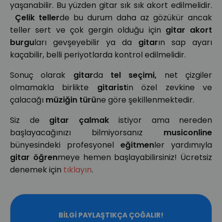
yaşanabilir. Bu yüzden gitar sık sık akort edilmelidir.
Çelik teller
de bu durum daha az gözükür ancak
teller sert ve çok gergin olduğu için
gitar akort
burgu
ları gevşeyebilir ya da
gitar
ın sap ayarı
kaçabilir, belli periyotlarda kontrol edilmelidir.
Sonuç olarak
gitar
da
tel seçimi,
net çizgiler
olmamakla birlikte
gitarist
in özel zevkine ve
çalacağı
müziğin türü
ne göre şekillenmektedir.
Siz de
gitar çalmak
istiyor ama nereden
başlayacağınızı bilmiyorsanız
musiconline
bünyesindeki profesyonel
eğitmen
ler yardımıyla
gitar öğren
meye hemen başlayabilirsiniz! Ücretsiz
denemek için
tıklayın
.
BILGI PAYLAŞTIKÇA ÇOĞALIR!