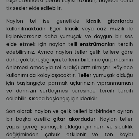
tuşe üzerindeki perde sayısı fazladır, böylece daha
tiz sesler elde edilebilir.
Naylon tel ise genellikle
klasik gitarlar
da
kullanılmaktadır. Eğer
klasik
veya
caz müzik
ile
ilgileniyorsanız daha yumuşak ve doygun bir ses
elde etmek için naylon telli
enstrümanl
arı tercih
edebilirsiniz. Ayrıca naylon teller çelik tellere göre
daha çok titreştiği için, tellerin birbirine çarpmasının
önlemesi amacıyla tel aralığı arttırılmıştır. Böylece
kullanımı da kolaylaşacaktır.
Teller
yumuşak olduğu
için başlangıçta parmak uçlarınızın yıpranmaması
ve derinizin sertleşmesi süresince tercih tercih
edilebilir. Kısaca başlangıç için idealdir.
Son olarak naylon ve çelik telleri birbirinden ayıran
bir başka özellik;
gitar akordudur
. Naylon teller
yapısı gereği yumuşak olduğu için nem ve sıcaklık
değişiminden çabuk etkilenir ve ton kaybı