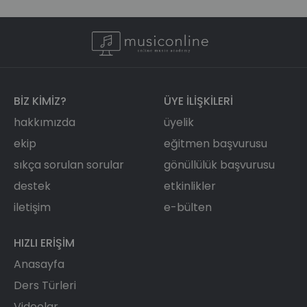
BIZ KIMIZ?
ÜYE ILIŞKILERI
hakkımızda
üyelik
ekip
eğitmen başvurusu
sıkça sorulan sorular
gönüllülük başvurusu
destek
etkinlikler
iletişim
e-bülten
HIZLI ERIŞIM
Anasayfa
Ders Türleri
Videolar