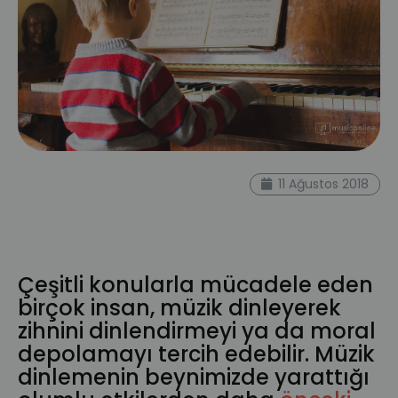
online müzik dersi
müzik dinlemek
11 Ağustos 2018
otizm sendromu
müzik ve bilim
müzikle tedavi
çevrimiçi müzik
dersleri
Çeşitli konularla mücadele eden
birçok insan, müzik dinleyerek
zihnini dinlendirmeyi ya da moral
depolamayı tercih edebilir. Müzik
dinlemenin beynimizde yarattığı