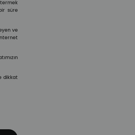
östermek
ir süre
leyen ve
internet
atımızın
e dikkat