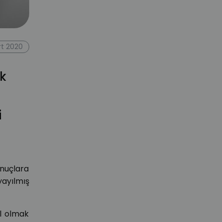
t 2020
ak
i
nuçlara
yayılmış
il olmak