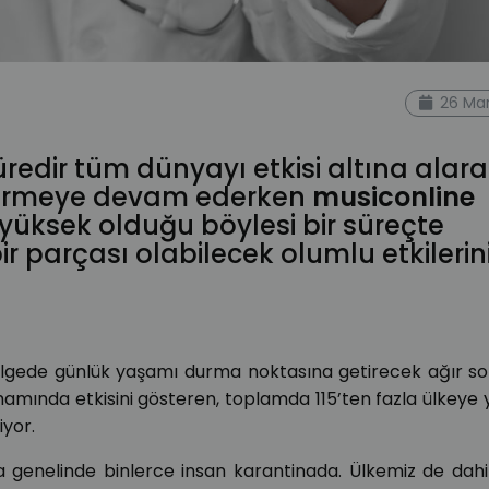
26 Mar
üredir tüm dünyayı etkisi altına alar
stermeye devam ederken
musiconline
 yüksek olduğu böylesi bir süreçte
bir parçası olabilecek olumlu etkilerin
ölgede günlük yaşamı durma noktasına getirecek ağır so
amında etkisini gösteren, toplamda 115’ten fazla ülkeye 
iyor.
a genelinde binlerce insan karantinada. Ülkemiz de dah