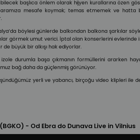
bilecek başlıca önlem olarak hijyen kurallarına özen g
arla aramıza mesafe koymak; temas etmemek ve hatta b
.
 İtalya’da böylesi günlerde balkondan balkona şarkılar söy
lar görmek umut verici. İptal olan konserlerini evlerinde 
de büyük bir alkışı hak ediyorlar.
ı izole durumla başa çıkmanın formüllerini ararken hay
ğumuz bağ daha da güçlenmiş görünüyor.
üşündüğümüz yerli ve yabancı, birçoğu video klipleri ile d
BGKO) - Od Ebra do Dunava Live in Vilnius