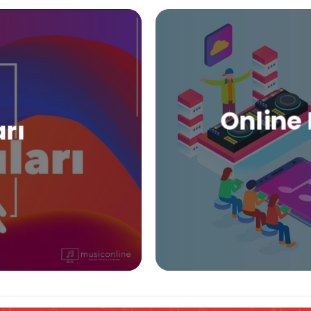
Online 
arı