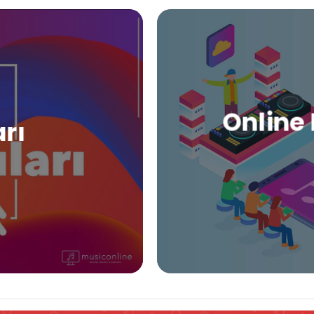
Online 
arı