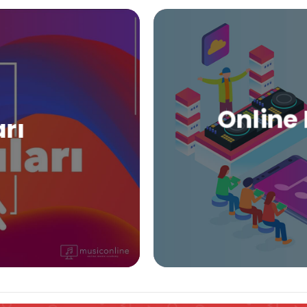
Online 
arı