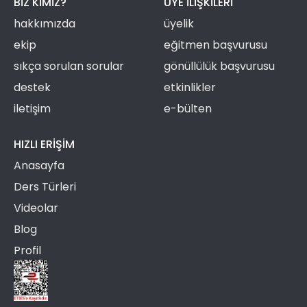
BIZ KIMIZ?
ÜYE ILIŞKILERI
hakkımızda
üyelik
ekip
eğitmen başvurusu
sıkça sorulan sorular
gönüllülük başvurusu
destek
etkinlikler
iletişim
e-bülten
HIZLI ERIŞIM
Anasayfa
Ders Türleri
Videolar
Blog
Profil