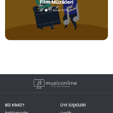
Film Müzikleri
27 Nisan 2019
BIZ KIMIZ?
ÜYE ILIŞKILERI
hakkımızda
üyelik