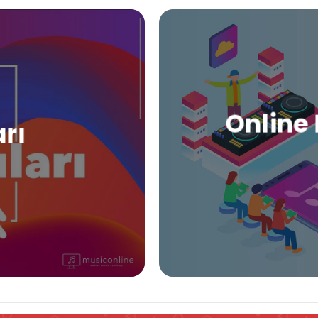
Online 
arı