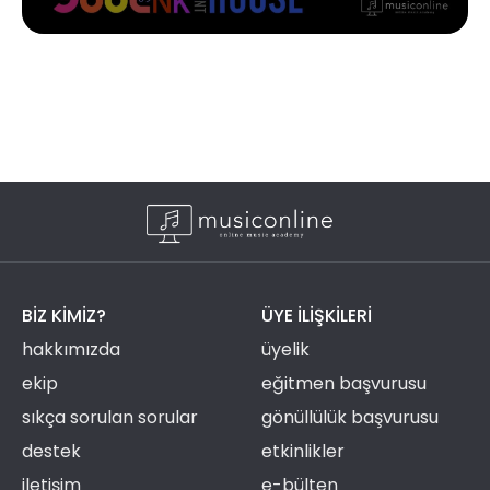
BIZ KIMIZ?
ÜYE ILIŞKILERI
hakkımızda
üyelik
ekip
eğitmen başvurusu
sıkça sorulan sorular
gönüllülük başvurusu
destek
etkinlikler
iletişim
e-bülten