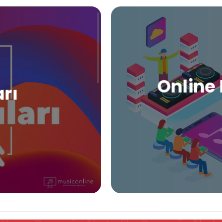
Online 
arı