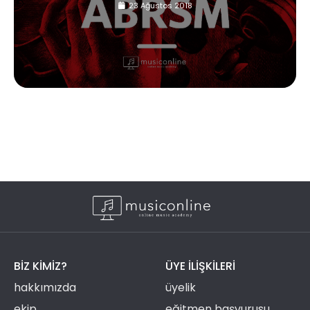
23 Ağustos 2018
BIZ KIMIZ?
ÜYE ILIŞKILERI
hakkımızda
üyelik
ekip
eğitmen başvurusu