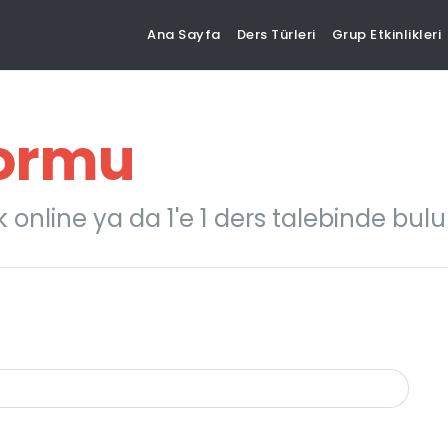
Ana Sayfa
Ders Türleri
Grup Etkinlikleri
Formu
online ya da 1'e 1 ders talebinde bulun