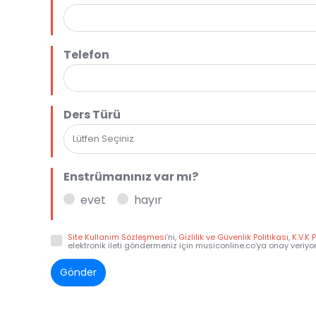
Telefon
Ders Türü
Lütfen Seçiniz
Enstrümanınız var mı?
evet
hayır
Site Kullanım Sözleşmesi
’ni,
Gizlilik ve Güvenlik Politikası
,
K.V.K 
elektronik ileti göndermeniz için musiconline.co’ya onay veriyo
Gönder