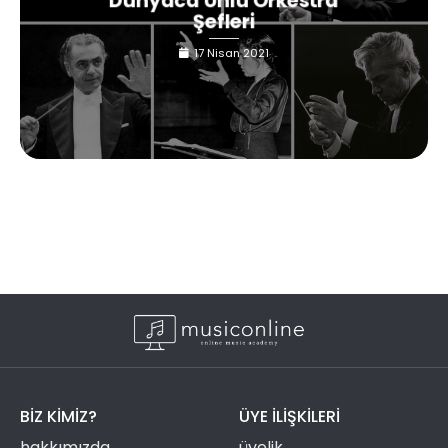
Dünyaca Ünlü Orkestra
Şefleri
17 Nisan 2021
BIZ KIMIZ?
ÜYE ILIŞKILERI
hakkımızda
üyelik