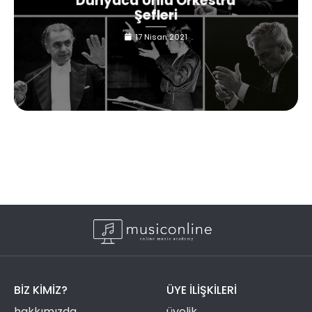
Dünyaca Ünlü Orkestra
Şefleri
17 Nisan 2021
BIZ KIMIZ?
ÜYE ILIŞKILERI
hakkımızda
üyelik