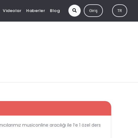
Videolar
Haberler
Blog
Giriş
TR
cılarımız musiconline aracılığı ile 1’e 1 özel ders