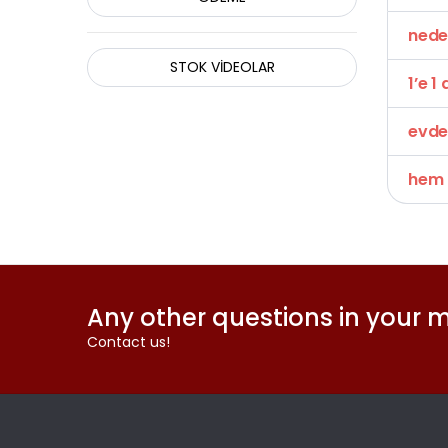
neden
STOK VİDEOLAR
1’e 1
evde 
hem o
Any other questions in your 
Contact us!