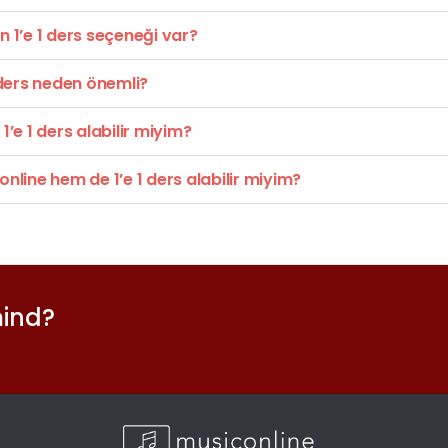
 1’e 1 ders seçeneği var?
 ders neden önemli?
1’e 1 ders alabilir miyim?
nline hem de 1’e 1 ders alabilir miyim?
mind?