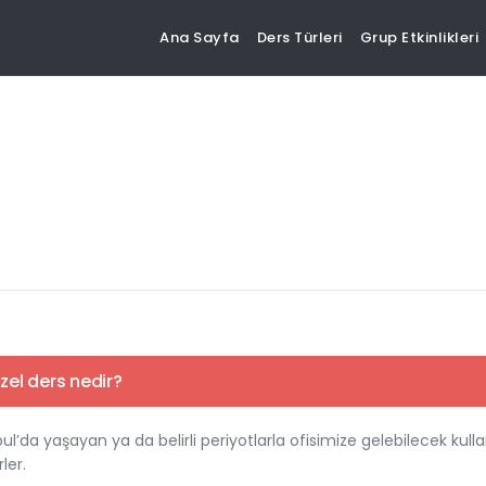
Ana Sayfa
Ders Türleri
Grup Etkinlikleri
 özel ders nedir?
ul’da yaşayan ya da belirli periyotlarla ofisimize gelebilecek kullanı
rler.