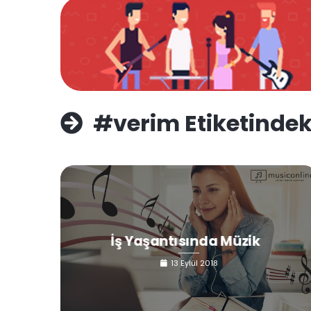
#verim Etiketindek
İş Yaşantısında Müzik
13 Eylül 2018