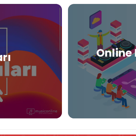
Online 
arı