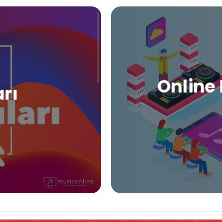
Online 
arı