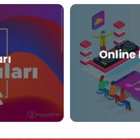
Online 
arı