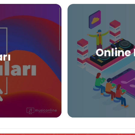
Online 
arı