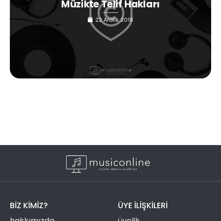
Müzikte Telif Hakları
22 Aralık 2018
BIZ KIMIZ?
ÜYE ILIŞKILERI
hakkımızda
üyelik