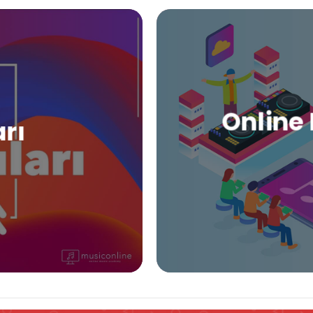
Online 
arı