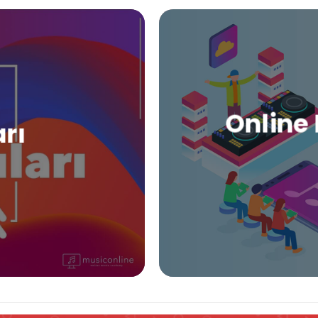
Online 
arı