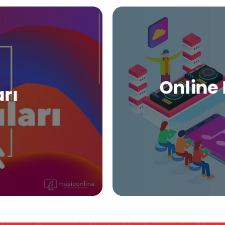
Online 
arı