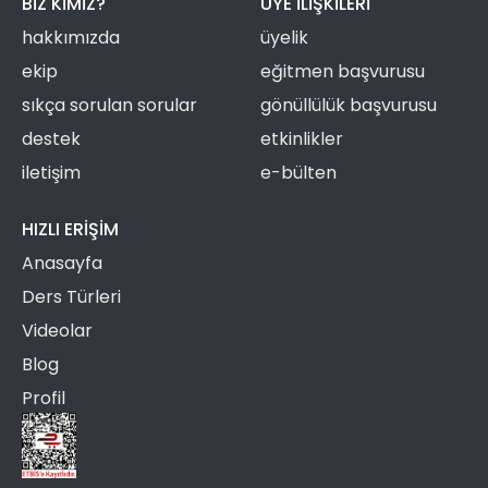
BIZ KIMIZ?
ÜYE ILIŞKILERI
hakkımızda
üyelik
ekip
eğitmen başvurusu
sıkça sorulan sorular
gönüllülük başvurusu
destek
etkinlikler
iletişim
e-bülten
HIZLI ERIŞIM
Anasayfa
Ders Türleri
Videolar
Blog
Profil