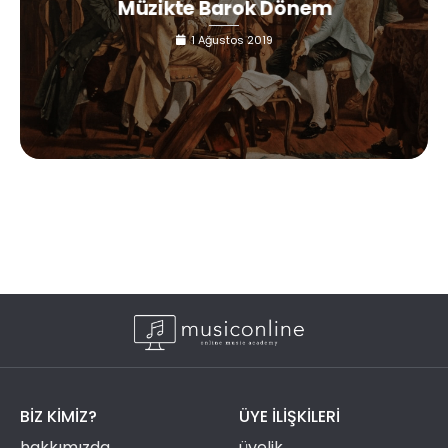
Müzikte Barok Dönem
1 Ağustos 2019
BIZ KIMIZ?
ÜYE ILIŞKILERI
hakkımızda
üyelik