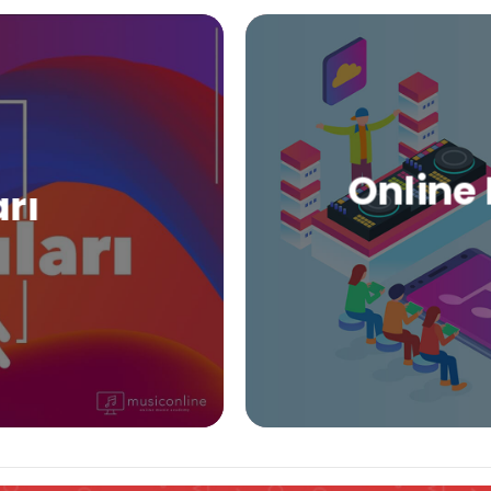
Online 
arı